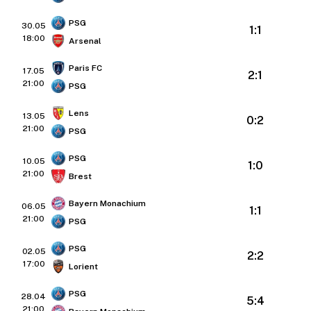
PSG
30.05
1:1
18:00
Arsenal
Paris FC
17.05
2:1
21:00
PSG
Lens
13.05
0:2
21:00
PSG
PSG
10.05
1:0
21:00
Brest
Bayern Monachium
06.05
1:1
21:00
PSG
PSG
02.05
2:2
17:00
Lorient
PSG
28.04
5:4
21:00