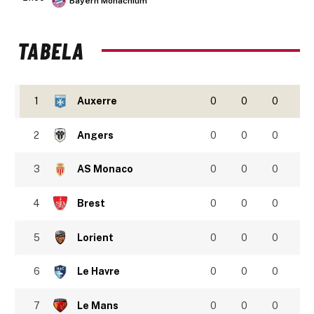
Bayern Monachium
TABELA
1
Auxerre
0
0
0
2
Angers
0
0
0
3
AS Monaco
0
0
0
4
Brest
0
0
0
5
Lorient
0
0
0
6
Le Havre
0
0
0
7
Le Mans
0
0
0