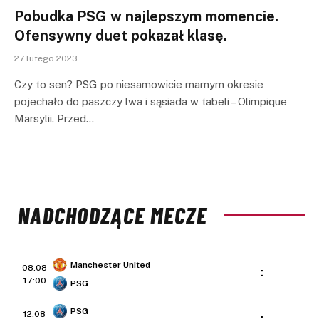
Pobudka PSG w najlepszym momencie.
Ofensywny duet pokazał klasę.
27 lutego 2023
Czy to sen? PSG po niesamowicie marnym okresie
pojechało do paszczy lwa i sąsiada w tabeli – Olimpique
Marsylii. Przed…
NADCHODZĄCE MECZE
Manchester United
08.08
:
17:00
PSG
PSG
12.08
: