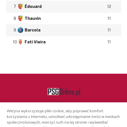
7
Édouard
12
8
Thauvin
11
9
Barcola
11
10
Fati Vieira
11
Witryna wykorzystuje pliki cookie, aby poprawić komfort
Facebook
korzystania z Internetu, umożliwić udostępnianie treści w mediach
społecznościowych, mierzyć ruch na tej stronie i wyświetlać