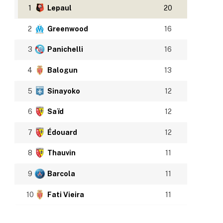
1
Lepaul
20
2
Greenwood
16
3
Panichelli
16
4
Balogun
13
5
Sinayoko
12
6
Saïd
12
7
Édouard
12
8
Thauvin
11
9
Barcola
11
10
Fati Vieira
11