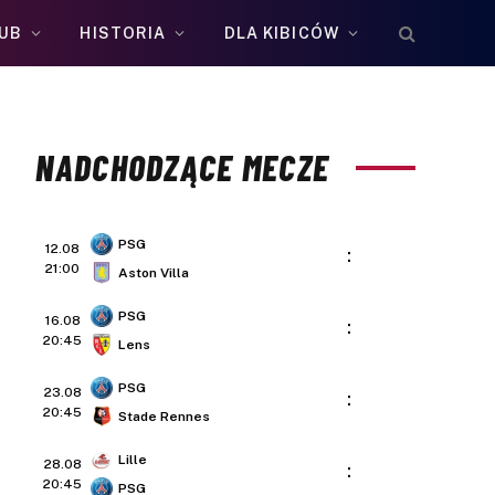
UB
HISTORIA
DLA KIBICÓW
NADCHODZĄCE MECZE
PSG
12.08
:
21:00
Aston Villa
PSG
16.08
:
20:45
Lens
PSG
23.08
:
20:45
Stade Rennes
Lille
28.08
:
20:45
PSG