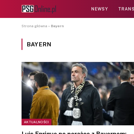
NEWSY
TRANS
Strona główna
»
Bayern
BAYERN
AKTUALNOŚCI
Luis Enrique po porażce z Bayernem: