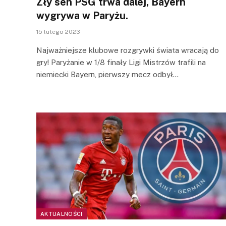
Zły sen PSG trwa dalej, Bayern
wygrywa w Paryżu.
15 lutego 2023
Najważniejsze klubowe rozgrywki świata wracają do
gry! Paryżanie w 1/8 finały Ligi Mistrzów trafili na
niemiecki Bayern, pierwszy mecz odbył…
AKTUALNOŚCI