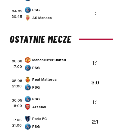
PSG
04.09
:
20:45
AS Monaco
OSTATNIE MECZE
Manchester United
08.08
1:1
17:00
PSG
Real Mallorca
05.08
3:0
21:00
PSG
PSG
30.05
1:1
18:00
Arsenal
Paris FC
17.05
2:1
21:00
PSG