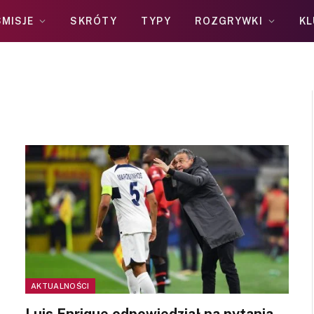
MISJE
SKRÓTY
TYPY
ROZGRYWKI
KL
AKTUALNOŚCI
Luis Enrique odpowiedział na pytania