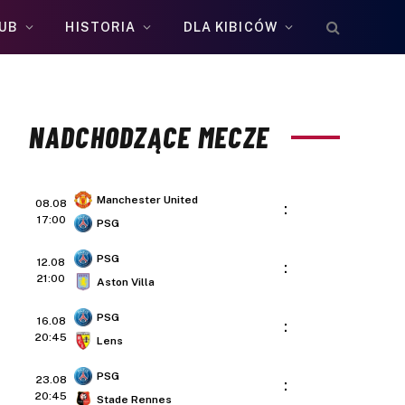
UB
HISTORIA
DLA KIBICÓW
NADCHODZĄCE MECZE
Manchester United
08.08
:
17:00
PSG
PSG
12.08
:
21:00
Aston Villa
PSG
16.08
:
20:45
Lens
PSG
23.08
:
20:45
Stade Rennes