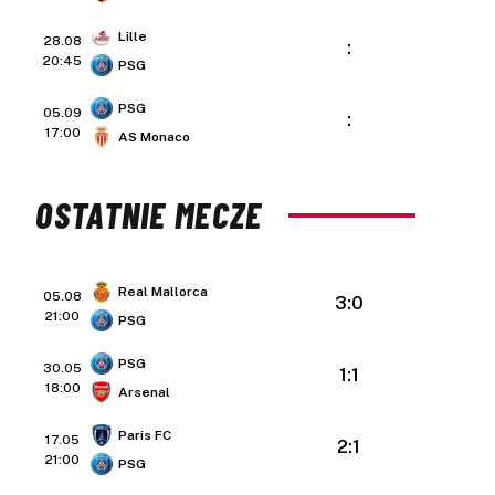
Lille
28.08
:
20:45
PSG
PSG
05.09
:
17:00
AS Monaco
OSTATNIE MECZE
Real Mallorca
05.08
3:0
21:00
PSG
PSG
30.05
1:1
18:00
Arsenal
Paris FC
17.05
2:1
21:00
PSG