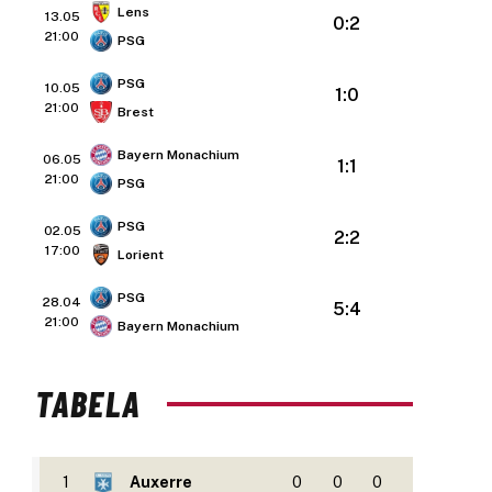
Lens
13.05
0:2
21:00
PSG
PSG
10.05
1:0
21:00
Brest
Bayern Monachium
06.05
1:1
21:00
PSG
PSG
02.05
2:2
17:00
Lorient
PSG
28.04
5:4
21:00
Bayern Monachium
TABELA
1
Auxerre
0
0
0