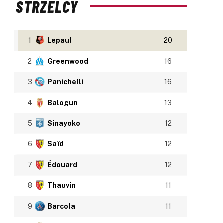
STRZELCY
1
Lepaul
20
2
Greenwood
16
3
Panichelli
16
4
Balogun
13
5
Sinayoko
12
6
Saïd
12
7
Édouard
12
8
Thauvin
11
9
Barcola
11