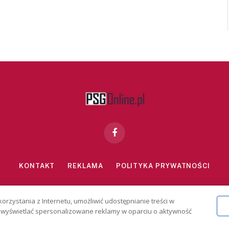
Facebook
KONTAKT
REKLAMA
POLITYKA PRYWATNOŚCI
znie dla osób powyżej 18 lat. Hazard może uzależniać. Graj odpowiedzialn
korzystania z Internetu, umożliwić udostępnianie treści w
2026 PSGonline.pl
 i wyświetlać spersonalizowane reklamy w oparciu o aktywność