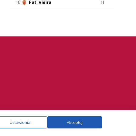
10
Fati Vieira
11
ie.
Szczegóły
Ustawienia
Akceptuj