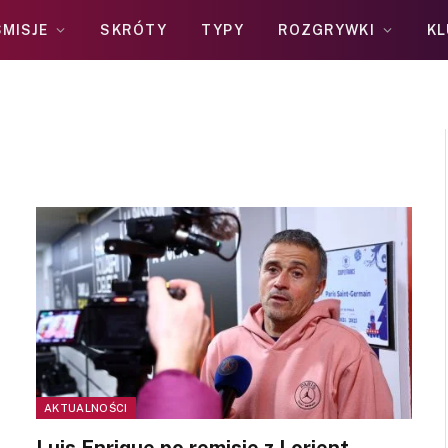
MISJE
SKRÓTY
TYPY
ROZGRYWKI
KL
AKTUALNOŚCI
Luis Enrique po remisie z Lorient