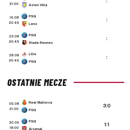
:
21:00
Aston Villa
PSG
16.08
:
20:45
Lens
PSG
23.08
:
20:45
Stade Rennes
Lille
28.08
:
20:45
PSG
OSTATNIE MECZE
Real Mallorca
05.08
3:0
21:00
PSG
PSG
30.05
1:1
18:00
Arsenal