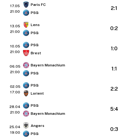
Paris FC
17.05
2:1
21:00
PSG
Lens
13.05
0:2
21:00
PSG
PSG
10.05
1:0
21:00
Brest
Bayern Monachium
06.05
1:1
21:00
PSG
PSG
02.05
2:2
17:00
Lorient
PSG
28.04
5:4
21:00
Bayern Monachium
Angers
25.04
0:3
19:00
PSG