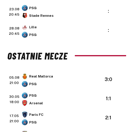
PSG
23.08
:
20:45
Stade Rennes
Lille
28.08
:
20:45
PSG
OSTATNIE MECZE
Real Mallorca
05.08
3:0
21:00
PSG
PSG
30.05
1:1
18:00
Arsenal
Paris FC
17.05
2:1
21:00
PSG