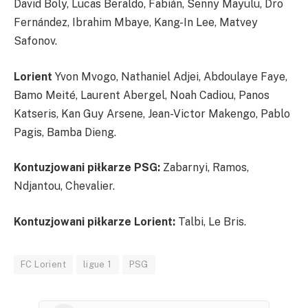
David Boly, Lucas Beraldo, Fabián, Senny Mayulu, Dro
Fernández, Ibrahim Mbaye, Kang-In Lee, Matvey
Safonov.
Lorient
Yvon Mvogo, Nathaniel Adjei, Abdoulaye Faye,
Bamo Meité, Laurent Abergel, Noah Cadiou, Panos
Katseris, Kan Guy Arsene, Jean-Victor Makengo, Pablo
Pagis, Bamba Dieng.
Kontuzjowani piłkarze PSG:
Zabarnyi, Ramos,
Ndjantou, Chevalier.
Kontuzjowani piłkarze Lorient:
Talbi, Le Bris.
FC Lorient
ligue 1
PSG