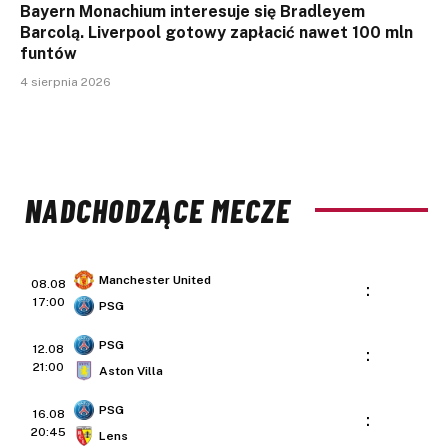
Bayern Monachium interesuje się Bradleyem
Barcolą. Liverpool gotowy zapłacić nawet 100 mln
funtów
4 sierpnia 2026
NADCHODZĄCE MECZE
Manchester United
08.08
:
17:00
PSG
PSG
12.08
:
21:00
Aston Villa
PSG
16.08
:
20:45
Lens