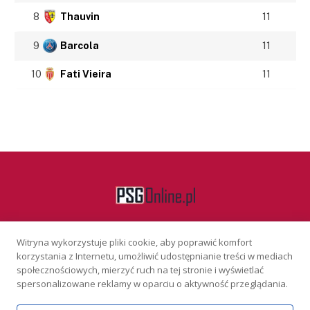
8
Thauvin
11
9
Barcola
11
10
Fati Vieira
11
Witryna wykorzystuje pliki cookie, aby poprawić komfort
Facebook
korzystania z Internetu, umożliwić udostępnianie treści w mediach
społecznościowych, mierzyć ruch na tej stronie i wyświetlać
spersonalizowane reklamy w oparciu o aktywność przeglądania.
KONTAKT
REKLAMA
POLITYKA PRYWATNOŚCI