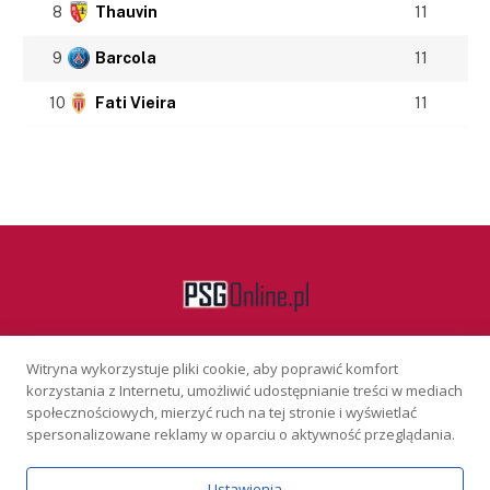
8
Thauvin
11
9
Barcola
11
10
Fati Vieira
11
Witryna wykorzystuje pliki cookie, aby poprawić komfort
Facebook
korzystania z Internetu, umożliwić udostępnianie treści w mediach
społecznościowych, mierzyć ruch na tej stronie i wyświetlać
spersonalizowane reklamy w oparciu o aktywność przeglądania.
KONTAKT
REKLAMA
POLITYKA PRYWATNOŚCI
Ustawienia