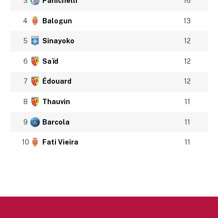
3
Panichelli
16
4
Balogun
13
5
Sinayoko
12
6
Saïd
12
7
Édouard
12
8
Thauvin
11
9
Barcola
11
10
Fati Vieira
11