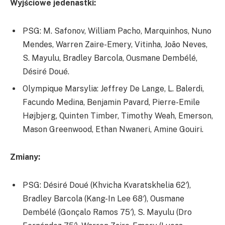
Wyjściowe jedenastki:
PSG: M. Safonov, William Pacho, Marquinhos, Nuno
Mendes, Warren Zaire-Emery, Vitinha, João Neves,
S. Mayulu, Bradley Barcola, Ousmane Dembélé,
Désiré Doué.
Olympique Marsylia: Jeffrey De Lange, L. Balerdi,
Facundo Medina, Benjamin Pavard, Pierre-Emile
Højbjerg, Quinten Timber, Timothy Weah, Emerson,
Mason Greenwood, Ethan Nwaneri, Amine Gouiri.
Zmiany:
PSG: Désiré Doué (Khvicha Kvaratskhelia 62′),
Bradley Barcola (Kang-In Lee 68′), Ousmane
Dembélé (Gonçalo Ramos 75′), S. Mayulu (Dro