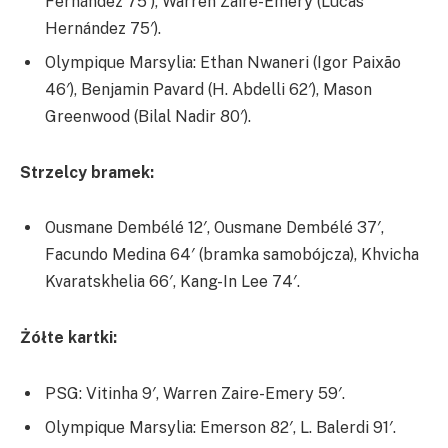
Fernández 75′), Warren Zaire-Emery (Lucas
Hernández 75′).
Olympique Marsylia: Ethan Nwaneri (Igor Paixão
46′), Benjamin Pavard (H. Abdelli 62′), Mason
Greenwood (Bilal Nadir 80′).
Strzelcy bramek:
Ousmane Dembélé 12′, Ousmane Dembélé 37′,
Facundo Medina 64′ (bramka samobójcza), Khvicha
Kvaratskhelia 66′, Kang-In Lee 74′.
Żółte kartki:
PSG: Vitinha 9′, Warren Zaire-Emery 59′.
Olympique Marsylia: Emerson 82′, L. Balerdi 91′.