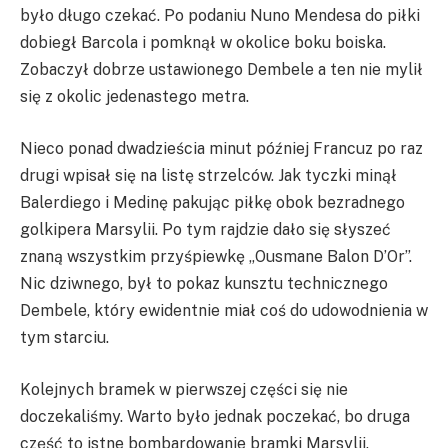
było długo czekać. Po podaniu Nuno Mendesa do piłki
dobiegł Barcola i pomknął w okolice boku boiska.
Zobaczył dobrze ustawionego Dembele a ten nie mylił
się z okolic jedenastego metra.
Nieco ponad dwadzieścia minut później Francuz po raz
drugi wpisał się na listę strzelców. Jak tyczki minął
Balerdiego i Medinę pakując piłkę obok bezradnego
golkipera Marsylii. Po tym rajdzie dało się słyszeć
znaną wszystkim przyśpiewkę „Ousmane Balon D’Or”.
Nic dziwnego, był to pokaz kunsztu technicznego
Dembele, który ewidentnie miał coś do udowodnienia w
tym starciu.
Kolejnych bramek w pierwszej części się nie
doczekaliśmy. Warto było jednak poczekać, bo druga
część to istne bombardowanie bramki Marsylii.