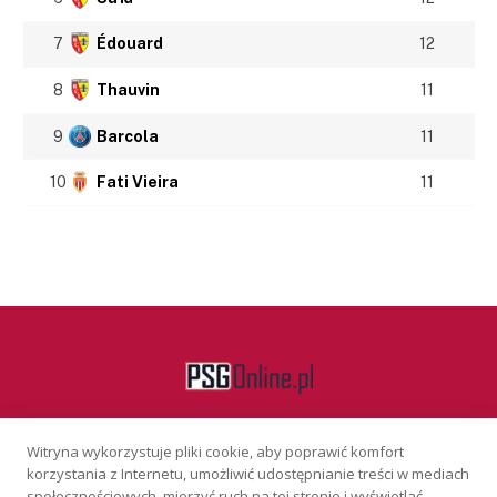
7
Édouard
12
8
Thauvin
11
9
Barcola
11
10
Fati Vieira
11
Witryna wykorzystuje pliki cookie, aby poprawić komfort
Facebook
korzystania z Internetu, umożliwić udostępnianie treści w mediach
społecznościowych, mierzyć ruch na tej stronie i wyświetlać