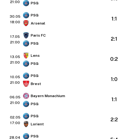
21:00
PSG
PSG
30.05
1:1
18:00
Arsenal
Paris FC
17.05
2:1
21:00
PSG
Lens
13.05
0:2
21:00
PSG
PSG
10.05
1:0
21:00
Brest
Bayern Monachium
06.05
1:1
21:00
PSG
PSG
02.05
2:2
17:00
Lorient
PSG
28.04