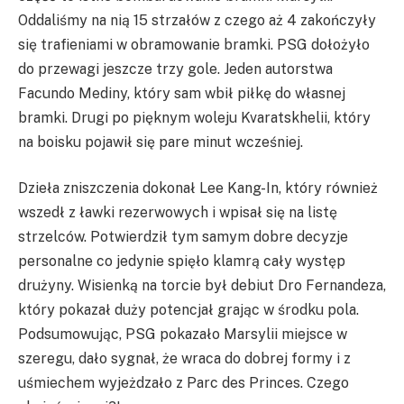
Oddaliśmy na nią 15 strzałów z czego aż 4 zakończyły
się trafieniami w obramowanie bramki. PSG dołożyło
do przewagi jeszcze trzy gole. Jeden autorstwa
Facundo Mediny, który sam wbił piłkę do własnej
bramki. Drugi po pięknym woleju Kvaratskhelii, który
na boisku pojawił się pare minut wcześniej.
Dzieła zniszczenia dokonał Lee Kang-In, który również
wszedł z ławki rezerwowych i wpisał się na listę
strzelców. Potwierdził tym samym dobre decyzje
personalne co jedynie spięło klamrą cały występ
drużyny. Wisienką na torcie był debiut Dro Fernandeza,
który pokazał duży potencjał grając w środku pola.
Podsumowując, PSG pokazało Marsylii miejsce w
szeregu, dało sygnał, że wraca do dobrej formy i z
uśmiechem wyjeżdzało z Parc des Princes. Czego