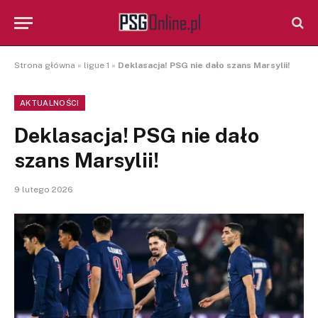
Strona główna
»
ligue 1
»
Deklasacja! PSG nie dało szans Marsylii!
AKTUALNOŚCI
Deklasacja! PSG nie dało
szans Marsylii!
9 lutego 2026