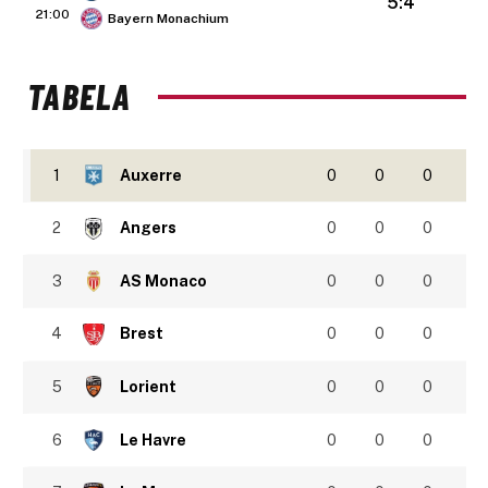
5:4
21:00
Bayern Monachium
TABELA
1
Auxerre
0
0
0
2
Angers
0
0
0
3
AS Monaco
0
0
0
4
Brest
0
0
0
5
Lorient
0
0
0
6
Le Havre
0
0
0