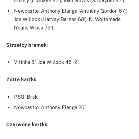
Emery (I. Mbaye 87′), João Neves (S. Mayulu 87′).
Newcastle: Anthony Elanga (Anthony Gordon 67′),
Joe Willock (Harvey Barnes 68′), N. Woltemade
(Yoane Wissa 79′).
Strzelcy bramek:
Vitinha 8′, Joe Willock 45+2′.
Żółte kartki:
PSG: Brak.
Newcastle: Anthony Elanga 20′.
Czerwone kartki: