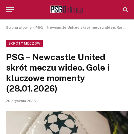
Strona główna
»
PSG – Newcastle United skrót meczu wideo. Gole i kluczowe momenty (28.01.2026)
SKRÓTY MECZÓW
PSG – Newcastle United
skrót meczu wideo. Gole i
kluczowe momenty
(28.01.2026)
29 stycznia 2026