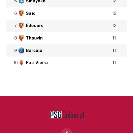
5
Sinayoko
12
6
Saïd
12
7
Édouard
12
8
Thauvin
11
9
Barcola
11
10
Fati Vieira
11