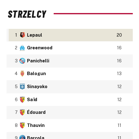
STRZELCY
1
Lepaul
20
2
Greenwood
16
3
Panichelli
16
4
Balogun
13
5
Sinayoko
12
6
Saïd
12
7
Édouard
12
8
Thauvin
11
9
Barcola
11