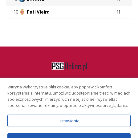
10
Fati Vieira
11
Witryna wykorzystuje pliki cookie, aby poprawić komfort
Facebook
korzystania z Internetu, umożliwić udostępnianie treści w mediach
społecznościowych, mierzyć ruch na tej stronie i wyświetlać
spersonalizowane reklamy w oparciu o aktywność przeglądania.
KONTAKT
REKLAMA
POLITYKA PRYWATNOŚCI
Ustawienia
Serwis wyłącznie dla osób powyżej 18 lat. Hazard może uzależniać.
Graj odpowiedzialnie.
Szczegóły
Copyright © 2026 PSGonline.pl