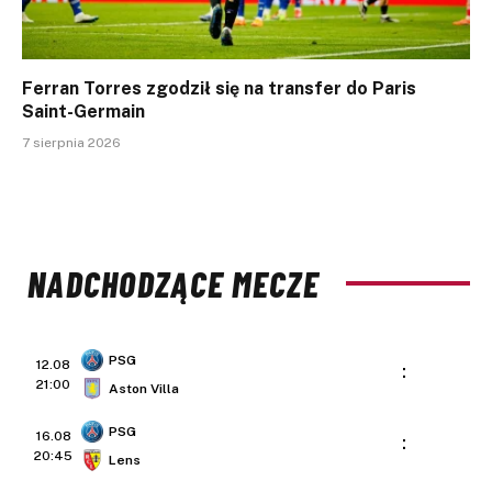
Ferran Torres zgodził się na transfer do Paris
Saint-Germain
7 sierpnia 2026
NADCHODZĄCE MECZE
PSG
12.08
:
21:00
Aston Villa
PSG
16.08
:
20:45
Lens