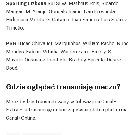
Sporting Lizbona
Rui Silva, Matheus Reis, Ricardo
Mangas, M. Araujo, Gonçalo Inácio, Iván Fresneda,
Hidemasa Morita, G. Catamo, João Simões, Luis Suárez,
Trincão.
PSG
Lucas Chevalier, Marquinhos, William Pacho, Nuno
Mendes, Fabián, Vitinha, Warren Zaire-Emery, S.
Mayulu, Ousmane Dembélé, Bradley Barcola, Désiré
Doué.
Gdzie oglądać transmisję meczu?
Mecz będzie transmitowany w telewizji na Canal+
Extra 5, a transmisję online zapewnia płatna platforma
Canal+Online.