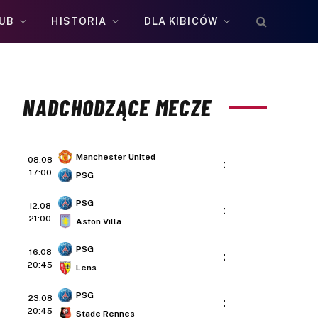
UB
HISTORIA
DLA KIBICÓW
NADCHODZĄCE MECZE
Manchester United
08.08
:
17:00
PSG
PSG
12.08
:
21:00
Aston Villa
PSG
16.08
:
20:45
Lens
PSG
23.08
:
20:45
Stade Rennes