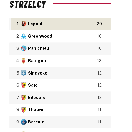
STRZELCY
1
Lepaul
20
2
Greenwood
16
3
Panichelli
16
4
Balogun
13
5
Sinayoko
12
6
Saïd
12
7
Édouard
12
8
Thauvin
11
9
Barcola
11