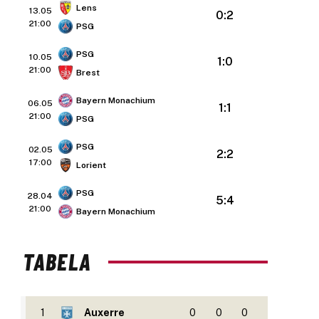
Lens
13.05
0:2
21:00
PSG
PSG
10.05
1:0
21:00
Brest
Bayern Monachium
06.05
1:1
21:00
PSG
PSG
02.05
2:2
17:00
Lorient
PSG
28.04
5:4
21:00
Bayern Monachium
TABELA
1
Auxerre
0
0
0