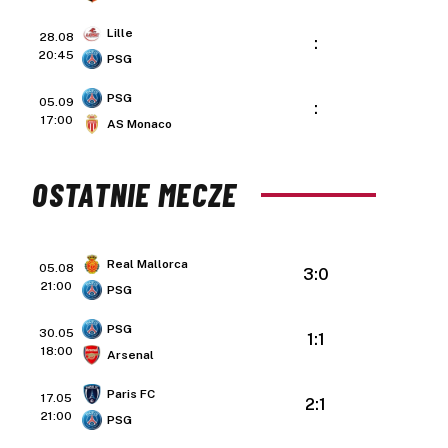
Lille
28.08
:
20:45
PSG
PSG
05.09
:
17:00
AS Monaco
OSTATNIE MECZE
Real Mallorca
05.08
3:0
21:00
PSG
PSG
30.05
1:1
18:00
Arsenal
Paris FC
17.05
2:1
21:00
PSG