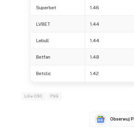
Superbet
1.46
LVBET
1.44
Lebull
1.44
Betfan
1.48
Betclic
1.42
Lille OSC
PSG
Obserwuj P