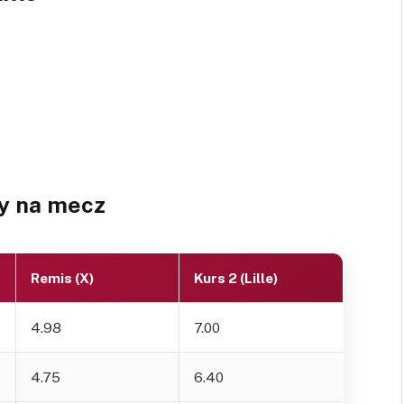
y na mecz
Remis (X)
Kurs 2 (Lille)
4.98
7.00
4.75
6.40