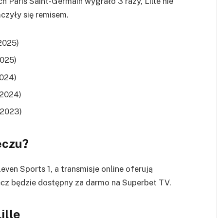
 Paris Saint-Germain wygrało 3 razy, Lille nie
czyły się remisem.
.2025)
2025)
2024)
.2024)
2.2023)
eczu?
ven Sports 1, a transmisje online oferują
cz będzie dostępny za darmo na Superbet TV.
ille