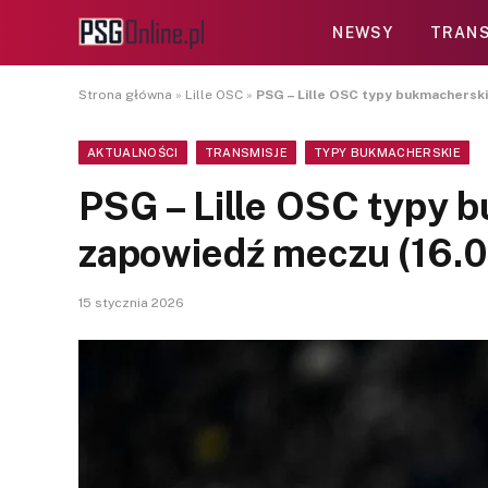
NEWSY
TRANS
Strona główna
»
Lille OSC
»
PSG – Lille OSC typy bukmacherski
AKTUALNOŚCI
TRANSMISJE
TYPY BUKMACHERSKIE
PSG – Lille OSC typy 
zapowiedź meczu (16.
15 stycznia 2026