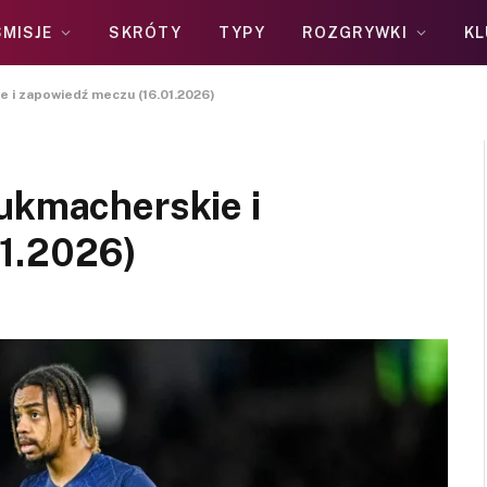
MISJE
SKRÓTY
TYPY
ROZGRYWKI
KL
e i zapowiedź meczu (16.01.2026)
bukmacherskie i
01.2026)