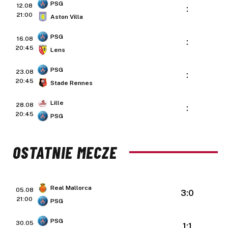
PSG
12.08
:
21:00
Aston Villa
PSG
16.08
:
20:45
Lens
PSG
23.08
:
20:45
Stade Rennes
Lille
28.08
:
20:45
PSG
OSTATNIE MECZE
Real Mallorca
05.08
3:0
21:00
PSG
PSG
30.05
1:1