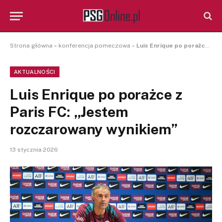
Strona główna
»
konferencja pomeczowa
»
Luis Enrique po porażce z Paris FC: „Jestem rozczarowany wynikiem”
AKTUALNOŚCI
Luis Enrique po porażce z
Paris FC: „Jestem
rozczarowany wynikiem”
13 stycznia 2026