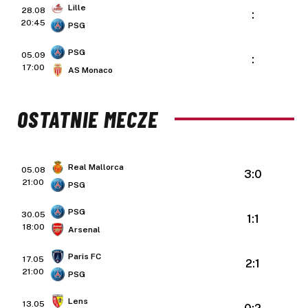
Lille
28.08
:
20:45
PSG
PSG
05.09
:
17:00
AS Monaco
OSTATNIE MECZE
Real Mallorca
05.08
3:0
21:00
PSG
PSG
30.05
1:1
18:00
Arsenal
Paris FC
17.05
2:1
21:00
PSG
Lens
13.05