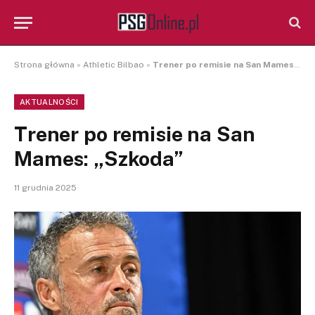
Strona główna
»
Athletic Bilbao
»
Trener po remisie na San Mames: „Szkoda”
AKTUALNOŚCI
Trener po remisie na San
Mames: „Szkoda”
11 grudnia 2025