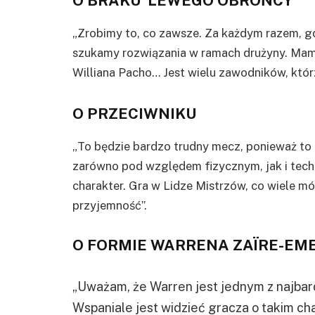
O BRAKU LEWEGO OBROŃCY
„Zrobimy to, co zawsze. Za każdym razem, gd
szukamy rozwiązania w ramach drużyny. Mam
Williana Pacho… Jest wielu zawodników, któr
O PRZECIWNIKU
„To będzie bardzo trudny mecz, ponieważ to 
zarówno pod względem fizycznym, jak i tech
charakter. Gra w Lidze Mistrzów, co wiele mó
przyjemność”.
O FORMIE WARRENA ZAÏRE-EM
„Uważam, że Warren jest jednym z najbardz
Wspaniale jest widzieć gracza o takim cha