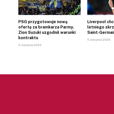
PSG przygotowuje nową
Liverpool ch
ofertę za bramkarza Parmy.
letniego skr
Zion Suzuki uzgodnił warunki
Saint-Germai
kontraktu
5 sierpnia 2026
5 sierpnia 2026