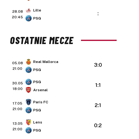
Lille
28.08
:
20:45
PSG
OSTATNIE MECZE
Real Mallorca
05.08
3:0
21:00
PSG
PSG
30.05
1:1
18:00
Arsenal
Paris FC
17.05
2:1
21:00
PSG
Lens
13.05
0:2
21:00
PSG