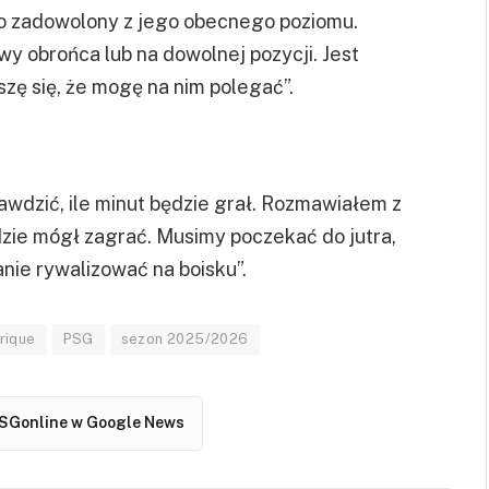
zo zadowolony z jego obecnego poziomu.
y obrońca lub na dowolnej pozycji. Jest
ę się, że mogę na nim polegać”.
awdzić, ile minut będzie grał. Rozmawiałem z
dzie mógł zagrać. Musimy poczekać do jutra,
anie rywalizować na boisku”.
nrique
PSG
sezon 2025/2026
SGonline w Google News