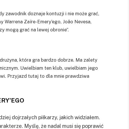
y zawodnik doznaje kontuzji i nie może grać,
y Warrena Zaïre-Emery’ego, João Nevesa,
zy mogą grać na lewej obronie”.
drużyna, która gra bardzo dobrze. Ma zalety
nicznym. Uwielbiam ten klub, uwielbiam jego
wi. Przyjazd tutaj to dla mnie prawdziwa
ERY’EGO
iej dojrzałych piłkarzy, jakich widziałem.
rakterze. Myślę, że nadal musi się poprawić