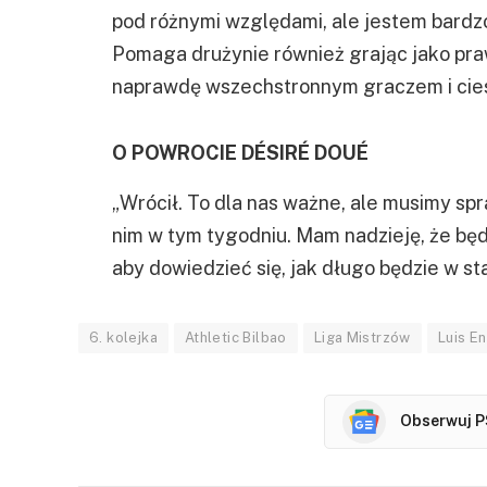
pod różnymi względami, ale jestem bard
Pomaga drużynie również grając jako praw
naprawdę wszechstronnym graczem i ciesz
O POWROCIE DÉSIRÉ DOUÉ
„Wrócił. To dla nas ważne, ale musimy spr
nim w tym tygodniu. Mam nadzieję, że bę
aby dowiedzieć się, jak długo będzie w st
6. kolejka
Athletic Bilbao
Liga Mistrzów
Luis E
Obserwuj P