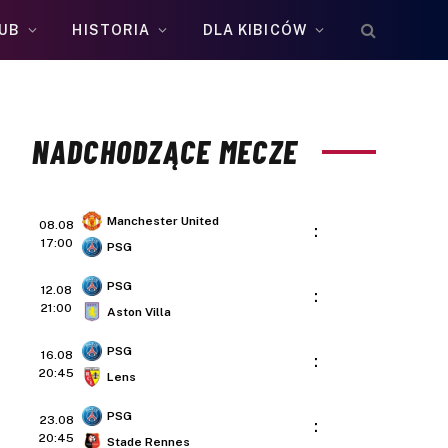
UB
HISTORIA
DLA KIBICÓW
NADCHODZĄCE MECZE
Manchester United
08.08
:
17:00
PSG
PSG
12.08
:
21:00
Aston Villa
PSG
16.08
:
20:45
Lens
PSG
23.08
:
20:45
Stade Rennes