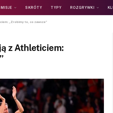
MISJE
SKRÓTY
TYPY
ROZGRYWKI
KL
iciem: „Zrobimy to, co zawsze”
ą z Athleticiem:
”