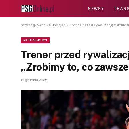
NEWSY
TRANS
Strona główna
»
6. kolejka
»
Trener przed rywalizacją z Athlet
AKTUALNOŚCI
Trener przed rywalizacj
„Zrobimy to, co zawsze
10 grudnia 2025