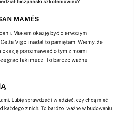
edział hiszpański szkoleniowiec?
 SAN MAMÉS
panii. Miałem okazję być pierwszym
Celta Vigo i nadal to pamiętam. Wiemy, że
 okazję porozmawiać o tym z moimi
ozegrać taki mecz. To bardzo ważne
NĄ
kami. Lubię sprawdzać i wiedzieć, czy chcą mieć
 od każdego z nich. To bardzo ważne w budowaniu