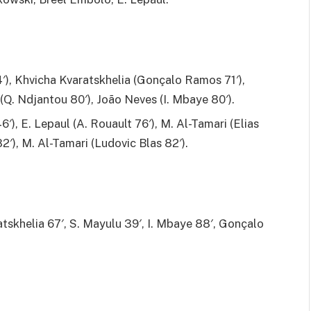
, Khvicha Kvaratskhelia (Gonçalo Ramos 71′),
 (Q. Ndjantou 80′), João Neves (I. Mbaye 80′).
′), E. Lepaul (A. Rouault 76′), M. Al-Tamari (Elias
′), M. Al-Tamari (Ludovic Blas 82′).
tskhelia 67′, S. Mayulu 39′, I. Mbaye 88′, Gonçalo