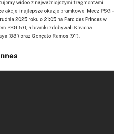
tujemy wideo z najważniejszymi fragmentami
ze akcje i najlepsze okazje bramkowe. Mecz PSG –
udnia 2025 roku o 21:05 na Parc des Princes w
em PSG 5:0, a bramki zdobywali Khvicha
Mbaye (88′) oraz Gonçalo Ramos (91′).
ennes