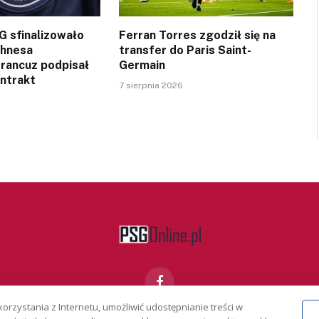
SG sfinalizowało
Ferran Torres zgodził się na
ghnesa
transfer do Paris Saint-
Francuz podpisał
Germain
ontrakt
7 sierpnia 2026
Facebook
korzystania z Internetu, umożliwić udostępnianie treści w