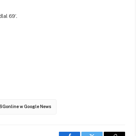
lal 69′.
SGonline w Google News