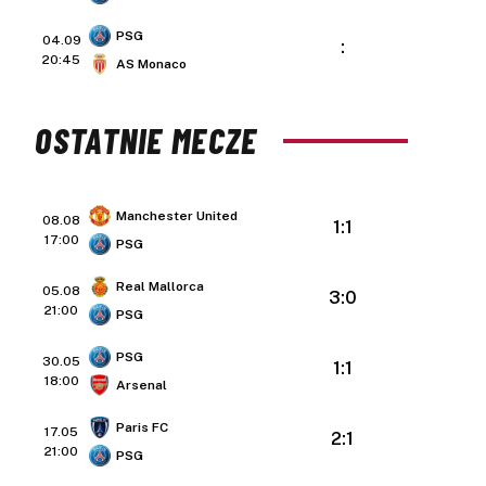
PSG
04.09
:
20:45
AS Monaco
OSTATNIE MECZE
Manchester United
08.08
1:1
17:00
PSG
Real Mallorca
05.08
3:0
21:00
PSG
PSG
30.05
1:1
18:00
Arsenal
Paris FC
17.05
2:1
21:00
PSG