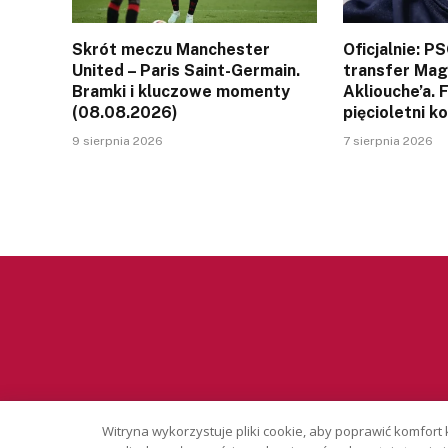
Skrót meczu Manchester
Oficjalnie: P
United – Paris Saint-Germain.
transfer Ma
Bramki i kluczowe momenty
Akliouche’a. 
(08.08.2026)
pięcioletni k
9 sierpnia 2026
7 sierpnia 2026
Witryna wykorzystuje pliki cookie, aby poprawić komfort 