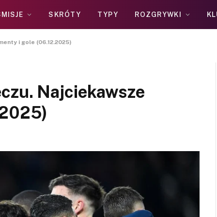
MISJE
SKRÓTY
TYPY
ROZGRYWKI
KL
nty i gole (06.12.2025)
czu. Najciekawsze
.2025)