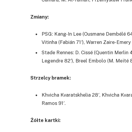
Zmiany:
PSG: Kang-In Lee (Ousmane Dembélé 64′)
Vitinha (Fabián 71′), Warren Zaire-Emery
Stade Rennes: D. Cissé (Quentin Merlin 46
Legendre 82′), Breel Embolo (M. Meïté 82
Strzelcy bramek:
Khvicha Kvaratskhelia 28′, Khvicha Kvara
Ramos 91′.
Żółte kartki: