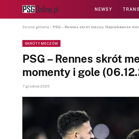
NEWSY
TRANS
Strona główna
»
PSG – Rennes skrót meczu. Najciekawsze mome
SKRÓTY MECZÓW
PSG – Rennes skrót me
momenty i gole (06.12
7 grudnia 2025