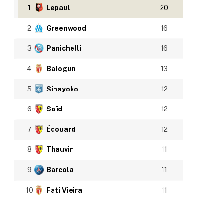
1
Lepaul
20
2
Greenwood
16
3
Panichelli
16
4
Balogun
13
5
Sinayoko
12
6
Saïd
12
7
Édouard
12
8
Thauvin
11
9
Barcola
11
10
Fati Vieira
11