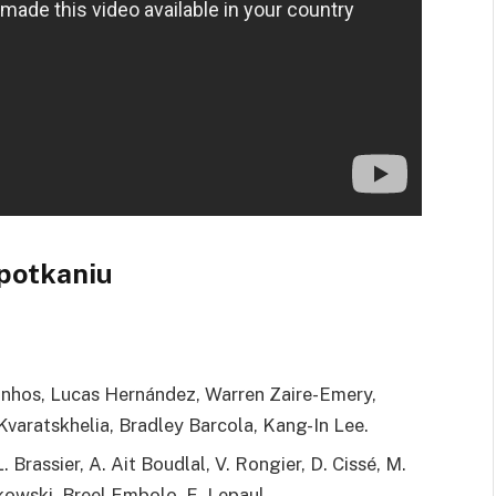
potkaniu
inhos, Lucas Hernández, Warren Zaire-Emery,
Kvaratskhelia, Bradley Barcola, Kang-In Lee.
 Brassier, A. Ait Boudlal, V. Rongier, D. Cissé, M.
owski, Breel Embolo, E. Lepaul.