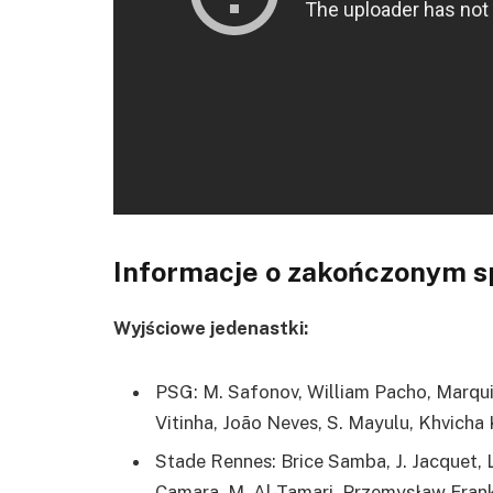
Informacje o zakończonym s
Wyjściowe jedenastki:
PSG: M. Safonov, William Pacho, Marqu
Vitinha, João Neves, S. Mayulu, Khvicha 
Stade Rennes: Brice Samba, J. Jacquet, L.
Camara, M. Al-Tamari, Przemysław Frank