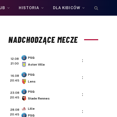
UB
HISTORIA
DLA KIBICÓW
NADCHODZĄCE MECZE
PSG
12.08
:
21:00
Aston Villa
PSG
16.08
:
20:45
Lens
PSG
23.08
:
20:45
Stade Rennes
Lille
28.08
:
20:45
PSG