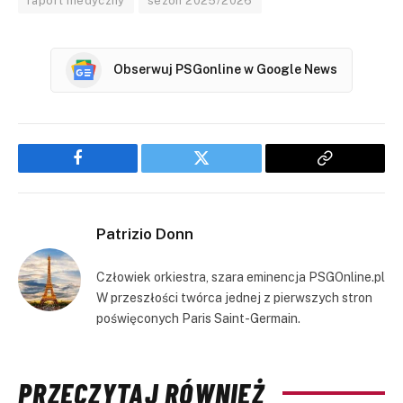
raport medyczny
sezon 2025/2026
Obserwuj PSGonline w Google News
Facebook
Twitter
Copy
Link
Patrizio Donn
Człowiek orkiestra, szara eminencja PSGOnline.pl
W przeszłości twórca jednej z pierwszych stron
poświęconych Paris Saint-Germain.
PRZECZYTAJ RÓWNIEŻ