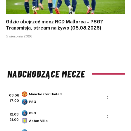
Gdzie obejrzeć mecz RCD Mallorca – PSG?
Transmisja, stream na żywo (05.08.2026)
5 sierpnia 2026
NADCHODZĄCE MECZE
Manchester United
08.08
:
17:00
PSG
PSG
12.08
:
21:00
Aston Villa