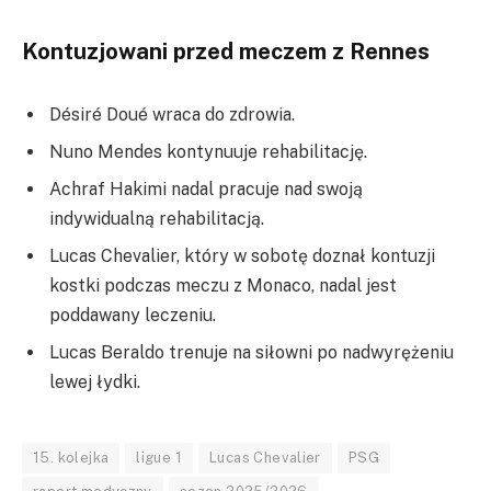
Kontuzjowani przed meczem z Rennes
Désiré Doué wraca do zdrowia.
Nuno Mendes kontynuuje rehabilitację.
⁠Achraf Hakimi nadal pracuje nad swoją
indywidualną rehabilitacją.
⁠⁠Lucas Chevalier, który w sobotę doznał kontuzji
kostki podczas meczu z Monaco, nadal jest
poddawany leczeniu.
⁠⁠Lucas Beraldo trenuje na siłowni po nadwyrężeniu
lewej łydki.
15. kolejka
ligue 1
Lucas Chevalier
PSG