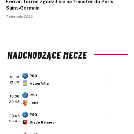
Ferran Torres zgodził się na transfer do Paris
Saint-Germain
7 sierpnia 2026
NADCHODZĄCE MECZE
PSG
12.08
:
21:00
Aston Villa
PSG
16.08
:
20:45
Lens
PSG
23.08
:
20:45
Stade Rennes