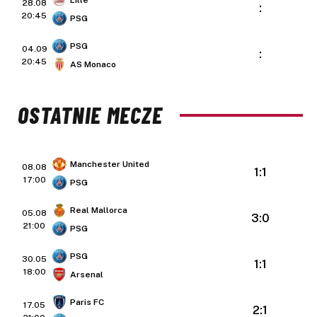
Lille
28.08
:
20:45
PSG
PSG
04.09
:
20:45
AS Monaco
OSTATNIE MECZE
Manchester United
08.08
1:1
17:00
PSG
Real Mallorca
05.08
3:0
21:00
PSG
PSG
30.05
1:1
18:00
Arsenal
Paris FC
17.05
2:1