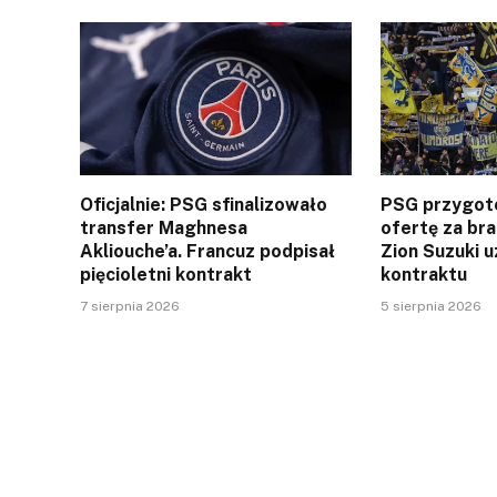
Oficjalnie: PSG sfinalizowało
PSG przygot
transfer Maghnesa
ofertę za br
Akliouche’a. Francuz podpisał
Zion Suzuki u
pięcioletni kontrakt
kontraktu
7 sierpnia 2026
5 sierpnia 2026