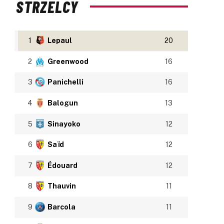
STRZELCY
1
Lepaul
20
2
Greenwood
16
3
Panichelli
16
4
Balogun
13
5
Sinayoko
12
6
Saïd
12
7
Édouard
12
8
Thauvin
11
9
Barcola
11