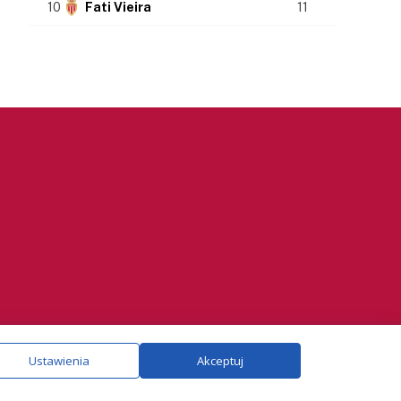
10
Fati Vieira
11
ie.
Szczegóły
Ustawienia
Akceptuj