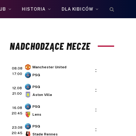
UB
HISTORIA
DLA KIBICÓW
NADCHODZĄCE MECZE
Manchester United
08.08
:
17:00
PSG
PSG
12.08
:
21:00
Aston Villa
PSG
16.08
:
20:45
Lens
PSG
23.08
:
20:45
Stade Rennes