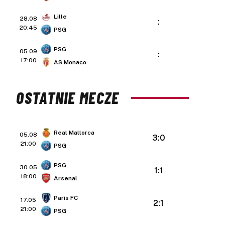
Lille
28.08
:
20:45
PSG
PSG
05.09
:
17:00
AS Monaco
OSTATNIE MECZE
Real Mallorca
05.08
3:0
21:00
PSG
PSG
30.05
1:1
18:00
Arsenal
Paris FC
17.05
2:1
21:00
PSG