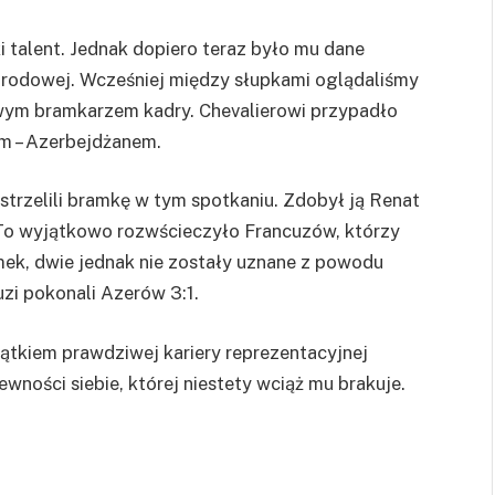
 talent. Jednak dopiero teraz było mu dane
narodowej. Wcześniej między słupkami oglądaliśmy
wym bramkarzem kadry. Chevalierowi przypadło
m – Azerbejdżanem.
strzelili bramkę w tym spotkaniu. Zdobył ją Renat
 To wyjątkowo rozwścieczyło Francuzów, którzy
amek, dwie jednak nie zostały uznane z powodu
uzi pokonali Azerów 3:1.
ątkiem prawdziwej kariery reprezentacyjnej
ności siebie, której niestety wciąż mu brakuje.