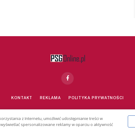
Facebook
KONTAKT
REKLAMA
POLITYKA PRYWATNOŚCI
znie dla osób powyżej 18 lat. Hazard może uzależniać. Graj odpowiedzialn
korzystania z Internetu, umożliwić udostępnianie treści w
2026 PSGonline.pl
 i wyświetlać spersonalizowane reklamy w oparciu o aktywność