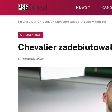
NEWSY
TRANS
Strona główna
»
debiut
»
Chevalier zadebiutował w kadrze!
AKTUALNOŚCI
Chevalier zadebiutował
17 listopada 2025