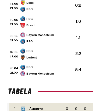
Lens
13.05
0:2
21:00
PSG
PSG
10.05
1:0
21:00
Brest
Bayern Monachium
06.05
1:1
21:00
PSG
PSG
02.05
2:2
17:00
Lorient
PSG
28.04
5:4
21:00
Bayern Monachium
TABELA
1
Auxerre
0
0
0