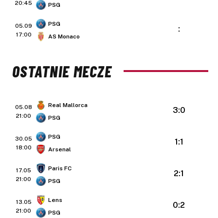
20:45
PSG
PSG
05.09
:
17:00
AS Monaco
OSTATNIE MECZE
Real Mallorca
05.08
3:0
21:00
PSG
PSG
30.05
1:1
18:00
Arsenal
Paris FC
17.05
2:1
21:00
PSG
Lens
13.05
0:2
21:00
PSG