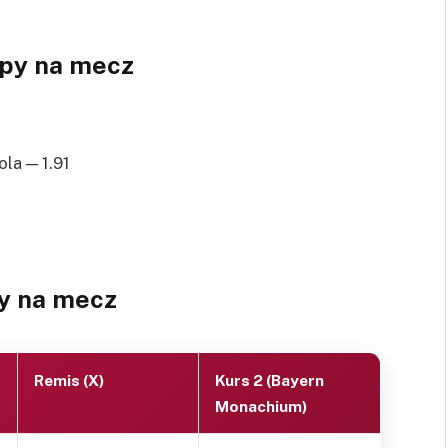
py na mecz
la — 1.91
y na mecz
Remis (X)
Kurs 2 (Bayern
Monachium)