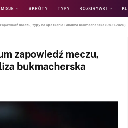
MISJE
SKRÓTY
TYPY
ROZGRYWKI
KL
apowiedź meczu, typy na spotkanie i analiza bukmacherska (04.11.2025)
um zapowiedź meczu,
aliza bukmacherska