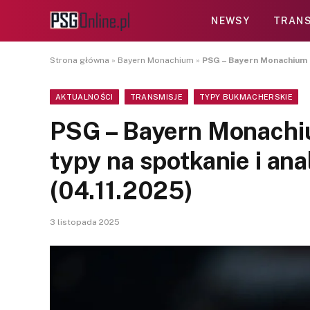
NEWSY
TRANS
Strona główna
»
Bayern Monachium
»
PSG – Bayern Monachium z
AKTUALNOŚCI
TRANSMISJE
TYPY BUKMACHERSKIE
PSG – Bayern Monachi
typy na spotkanie i an
(04.11.2025)
3 listopada 2025