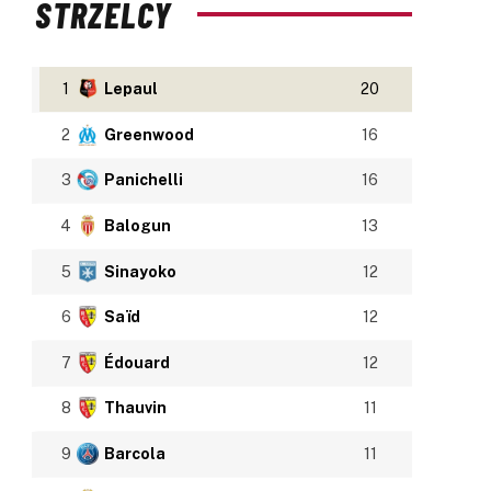
STRZELCY
1
Lepaul
20
2
Greenwood
16
3
Panichelli
16
4
Balogun
13
5
Sinayoko
12
6
Saïd
12
7
Édouard
12
8
Thauvin
11
9
Barcola
11