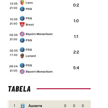
Lens
13.05
0:2
21:00
PSG
PSG
10.05
1:0
21:00
Brest
Bayern Monachium
06.05
1:1
21:00
PSG
PSG
02.05
2:2
17:00
Lorient
PSG
28.04
5:4
21:00
Bayern Monachium
TABELA
1
Auxerre
0
0
0