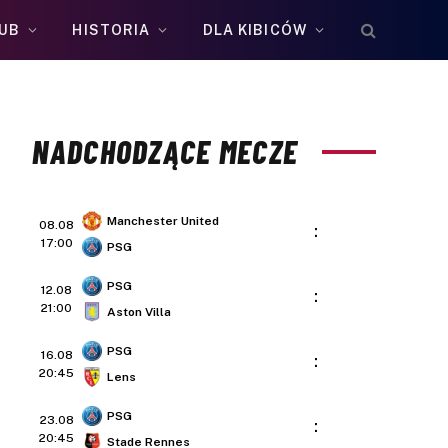
UB
HISTORIA
DLA KIBICÓW
NADCHODZĄCE MECZE
Manchester United
08.08
:
17:00
PSG
PSG
12.08
:
21:00
Aston Villa
PSG
16.08
:
20:45
Lens
PSG
23.08
:
20:45
Stade Rennes