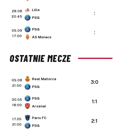
Lille
28.08
:
20:45
PSG
PSG
05.09
:
17:00
AS Monaco
OSTATNIE MECZE
Real Mallorca
05.08
3:0
21:00
PSG
PSG
30.05
1:1
18:00
Arsenal
Paris FC
17.05
2:1
21:00
PSG