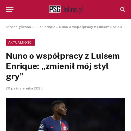
Strona główna
»
Luis Enrique
»
Nuno o współpracy z Luisem Enrique: „zmienił mój styl gry”
AKTUALNOŚCI
Nuno o współpracy z Luisem
Enrique: „zmienił mój styl
gry”
29 października 2025