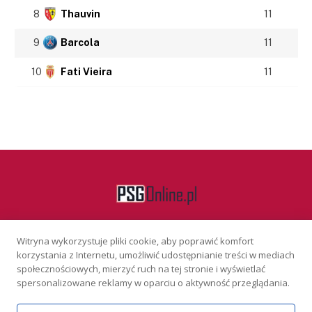
8
Thauvin
11
9
Barcola
11
10
Fati Vieira
11
Witryna wykorzystuje pliki cookie, aby poprawić komfort
Facebook
korzystania z Internetu, umożliwić udostępnianie treści w mediach
społecznościowych, mierzyć ruch na tej stronie i wyświetlać
spersonalizowane reklamy w oparciu o aktywność przeglądania.
KONTAKT
REKLAMA
POLITYKA PRYWATNOŚCI