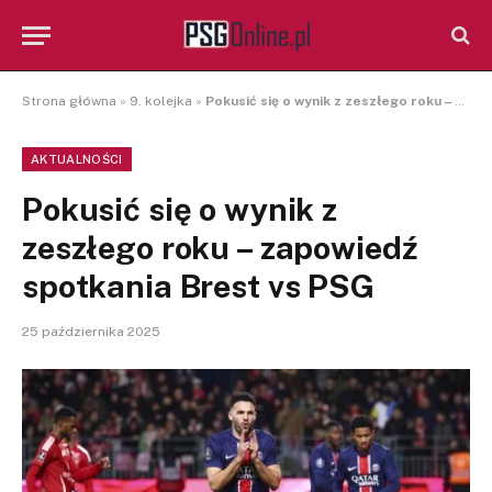
Strona główna
»
9. kolejka
»
Pokusić się o wynik z zeszłego roku – zapowiedź spotkania Brest vs PSG
AKTUALNOŚCI
Pokusić się o wynik z
zeszłego roku – zapowiedź
spotkania Brest vs PSG
25 października 2025