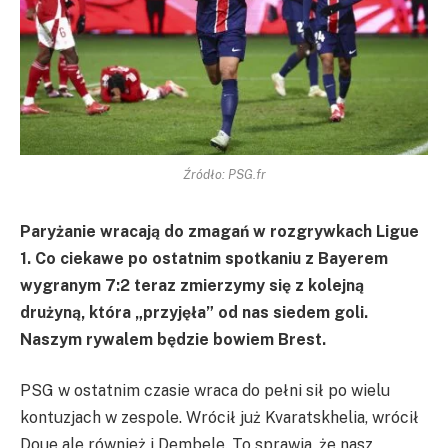
Źródło: PSG.fr
Paryżanie wracają do zmagań w rozgrywkach Ligue
1. Co ciekawe po ostatnim spotkaniu z Bayerem
wygranym 7:2 teraz zmierzymy się z kolejną
drużyną, która „przyjęła” od nas siedem goli.
Naszym rywalem będzie bowiem Brest.
PSG w ostatnim czasie wraca do pełni sił po wielu
kontuzjach w zespole. Wrócił już Kvaratskhelia, wrócił
Doue ale również i Dembele. To sprawia, że nasz