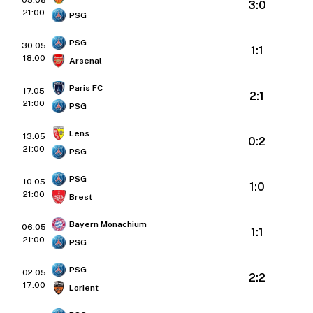
05.08
3:0
21:00
PSG
PSG
30.05
1:1
18:00
Arsenal
Paris FC
17.05
2:1
21:00
PSG
Lens
13.05
0:2
21:00
PSG
PSG
10.05
1:0
21:00
Brest
Bayern Monachium
06.05
1:1
21:00
PSG
PSG
02.05
2:2
17:00
Lorient