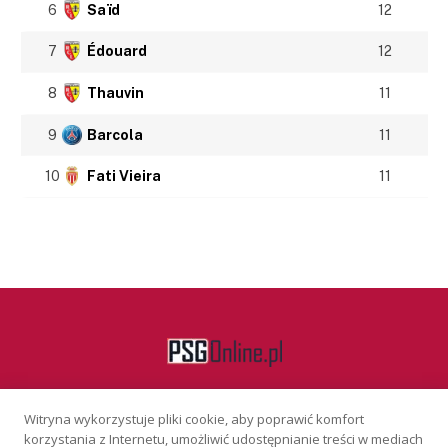
6
Saïd
12
7
Édouard
12
8
Thauvin
11
9
Barcola
11
10
Fati Vieira
11
Witryna wykorzystuje pliki cookie, aby poprawić komfort
Facebook
korzystania z Internetu, umożliwić udostępnianie treści w mediach