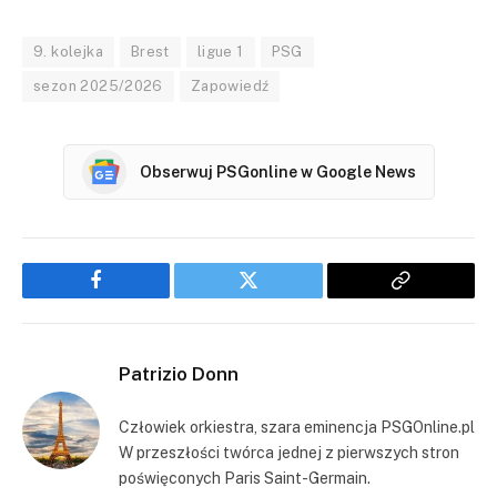
9. kolejka
Brest
ligue 1
PSG
sezon 2025/2026
Zapowiedź
Obserwuj PSGonline w Google News
Facebook
Twitter
Copy
Link
Patrizio Donn
Człowiek orkiestra, szara eminencja PSGOnline.pl
W przeszłości twórca jednej z pierwszych stron
poświęconych Paris Saint-Germain.