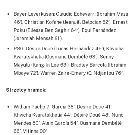
Bayer Leverkusen: Claudio Echeverri (Ibrahim Maza
46′), Christian Kofane (Jeanuël Belocian 52′), Ernest
Poku (Eliesse Ben Seghir 64′), Equi Fernández
(Jeremiah Mensah 81′).
PSG: Désiré Doué (Lucas Hernández 46′), Khvicha
Kvaratskhelia (Ousmane Dembélé 63′), Senny
Mayulu (Kang-In Lee 63′), Bradley Barcola (Ibrahim
Mbaye 72′), Warren Zaire-Emery (Q. Ndjantou 76′).
Strzelcy bramek:
William Pacho 7′ Garcia 38′, Desire Doue 41′,
Khvicha Kvaratskhelia 44′, Désiré Doué 48′, Nuno
Mendes 50′, Aleix García 54′, Ousmane Dembélé
66′, Vitinha 90′