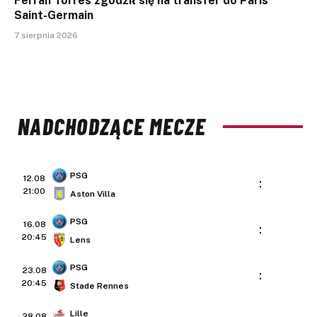
Ferran Torres zgodził się na transfer do Paris
Saint-Germain
7 sierpnia 2026
NADCHODZĄCE MECZE
PSG
12.08
:
21:00
Aston Villa
PSG
16.08
:
20:45
Lens
PSG
23.08
:
20:45
Stade Rennes
Lille
28.08