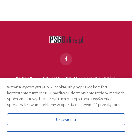
Facebook
KONTAKT
REKLAMA
POLITYKA PRYWATNOŚCI
Witryna wykorzystuje pliki cookie, aby poprawić komfort
korzystania z Internetu, umożliwić udostępnianie treści w mediach
Serwis wyłącznie dla osób powyżej 18 lat. Hazard może uzależniać.
społecznościowych, mierzyć ruch na tej stronie i wyświetlać
Graj odpowiedzialnie.
Szczegóły
Copyright © 2026 PSGonline.pl
spersonalizowane reklamy w oparciu o aktywność przeglądania.
Ustawienia