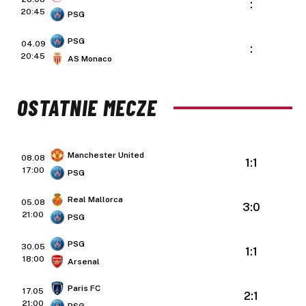
:
20:45
PSG
PSG
04.09
:
20:45
AS Monaco
OSTATNIE MECZE
Manchester United
08.08
1:1
17:00
PSG
Real Mallorca
05.08
3:0
21:00
PSG
PSG
30.05
1:1
18:00
Arsenal
Paris FC
17.05
2:1
21:00