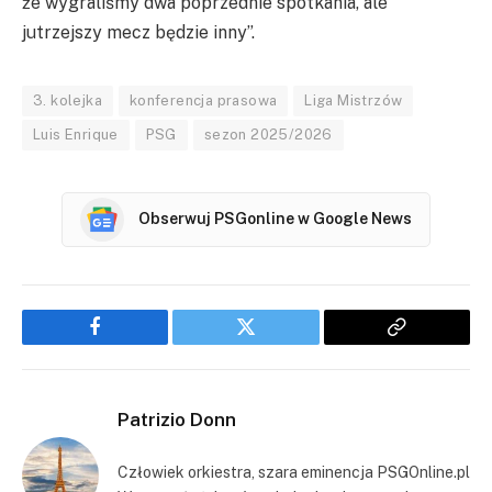
że wygraliśmy dwa poprzednie spotkania, ale
jutrzejszy mecz będzie inny”.
3. kolejka
konferencja prasowa
Liga Mistrzów
Luis Enrique
PSG
sezon 2025/2026
Obserwuj PSGonline w Google News
Facebook
Twitter
Copy
Link
Patrizio Donn
Człowiek orkiestra, szara eminencja PSGOnline.pl