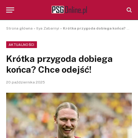
Strona główna
»
Ilya Zabarnyi
»
Krótka przygoda dobiega końca? Chce odejść!
AKTUALNOŚCI
Krótka przygoda dobiega
końca? Chce odejść!
20 października 2025