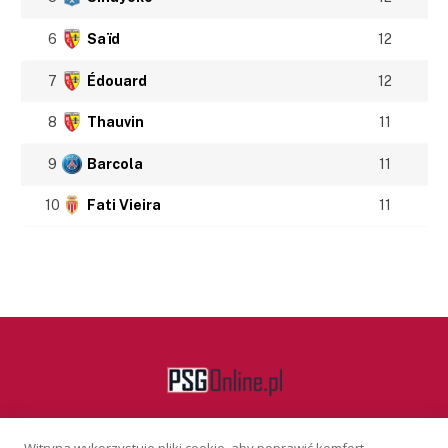
6
Saïd
12
7
Édouard
12
8
Thauvin
11
9
Barcola
11
10
Fati Vieira
11