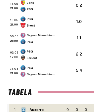
Lens
13.05
0:2
21:00
PSG
PSG
10.05
1:0
21:00
Brest
Bayern Monachium
06.05
1:1
21:00
PSG
PSG
02.05
2:2
17:00
Lorient
PSG
28.04
5:4
21:00
Bayern Monachium
TABELA
1
Auxerre
0
0
0