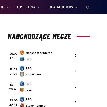
UB
HISTORIA
DLA KIBICÓW
NADCHODZĄCE MECZE
Manchester United
08.08
:
17:00
PSG
PSG
12.08
:
21:00
Aston Villa
PSG
16.08
:
20:45
Lens
PSG
23.08
:
20:45
Stade Rennes