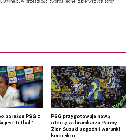
GOnline.pl W przeszłości twórca jednej z pierwszych stron
 po porażce PSG z
PSG przygotowuje nową
ki jest futbol”
ofertę za bramkarza Parmy.
Zion Suzuki uzgodnił warunki
kontraktu