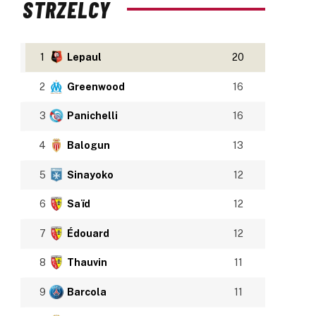
STRZELCY
1
Lepaul
20
2
Greenwood
16
3
Panichelli
16
4
Balogun
13
5
Sinayoko
12
6
Saïd
12
7
Édouard
12
8
Thauvin
11
9
Barcola
11