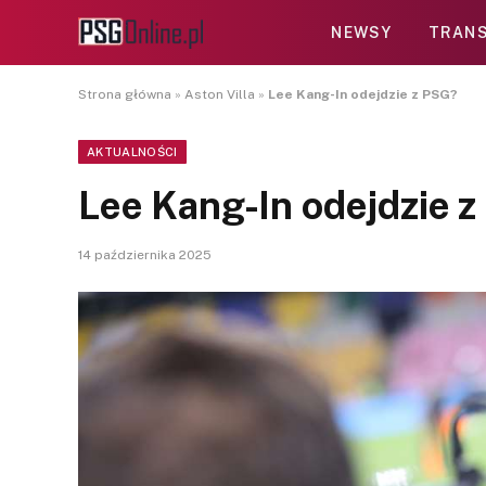
NEWSY
TRANS
Strona główna
»
Aston Villa
»
Lee Kang-In odejdzie z PSG?
AKTUALNOŚCI
Lee Kang-In odejdzie 
14 października 2025