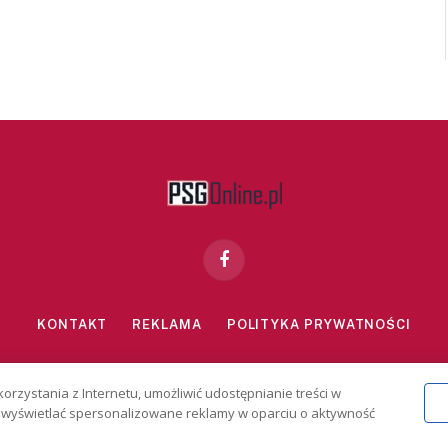
Facebook
KONTAKT
REKLAMA
POLITYKA PRYWATNOŚCI
znie dla osób powyżej 18 lat. Hazard może uzależniać. Graj odpowiedzialn
korzystania z Internetu, umożliwić udostępnianie treści w
2026 PSGonline.pl
 i wyświetlać spersonalizowane reklamy w oparciu o aktywność