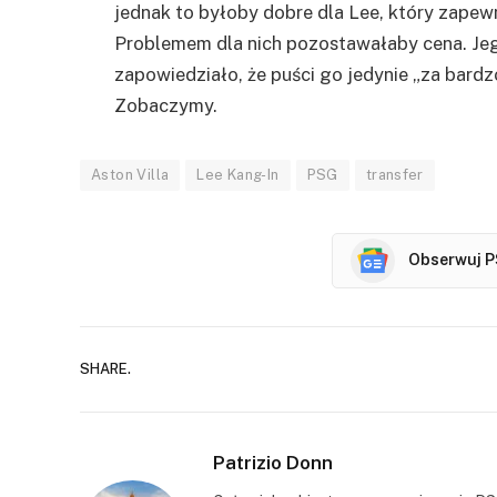
jednak to byłoby dobre dla Lee, który zapew
Problemem dla nich pozostawałaby cena. J
zapowiedziało, że puści go jedynie „za bardz
Zobaczymy.
Aston Villa
Lee Kang-In
PSG
transfer
Obserwuj P
SHARE.
Patrizio Donn