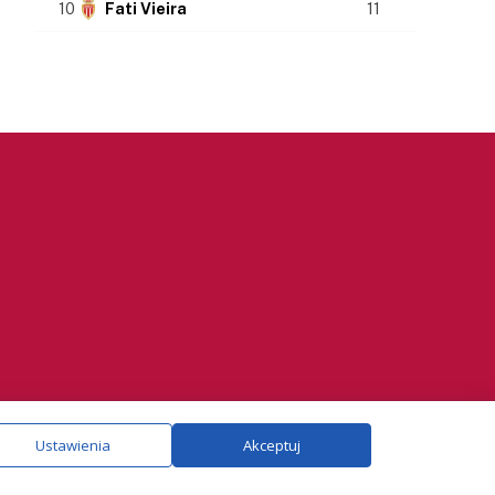
10
Fati Vieira
11
ie.
Szczegóły
Ustawienia
Akceptuj