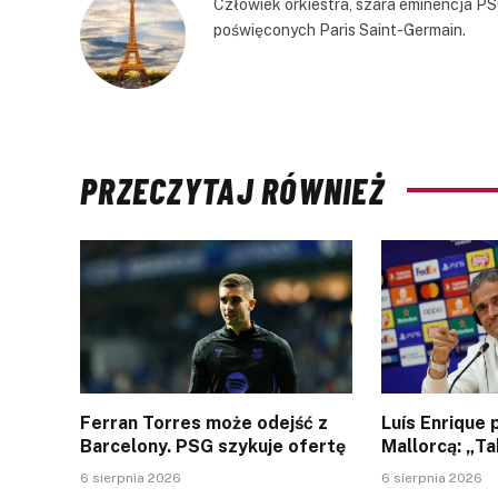
Człowiek orkiestra, szara eminencja PS
poświęconych Paris Saint-Germain.
PRZECZYTAJ RÓWNIEŻ
Ferran Torres może odejść z
Luís Enrique
Barcelony. PSG szykuje ofertę
Mallorcą: „Ta
6 sierpnia 2026
6 sierpnia 2026