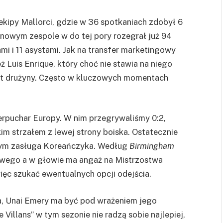
kipy Mallorci, gdzie w 36 spotkaniach zdobył 6
w nowym zespole w do tej pory rozegrał już 94
mi i 11 asystami. Jak na transfer marketingowy
ż Luis Enrique, który choć nie stawia na niego
nt drużyny. Często w kluczowych momentach
rpuchar Europy. W nim przegrywaliśmy 0:2,
im strzałem z lewej strony boiska. Ostatecznie
 tym zasługa Koreańczyka. Według
Birmingham
wego a w głowie ma angaż na Mistrzostwa
ięc szukać ewentualnych opcji odejścia.
la, Unai Emery ma być pod wrażeniem jego
 Villans” w tym sezonie nie radzą sobie najlepiej,