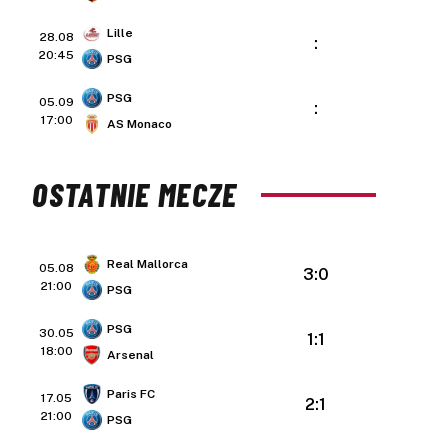
Lille
28.08
:
20:45
PSG
PSG
05.09
:
17:00
AS Monaco
OSTATNIE MECZE
Real Mallorca
05.08
3:0
21:00
PSG
PSG
30.05
1:1
18:00
Arsenal
Paris FC
17.05
2:1
21:00
PSG