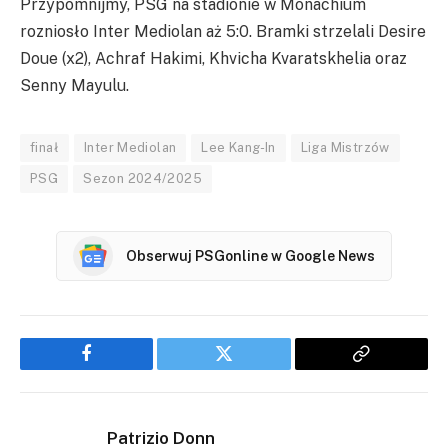
Przypomnijmy, PSG na stadionie w Monachium
rozniosło Inter Mediolan aż 5:0. Bramki strzelali Desire
Doue (x2), Achraf Hakimi, Khvicha Kvaratskhelia oraz
Senny Mayulu.
finał
Inter Mediolan
Lee Kang-In
Liga Mistrzów
PSG
Sezon 2024/2025
Obserwuj PSGonline w Google News
Facebook
Twitter
Copy
Link
Patrizio Donn