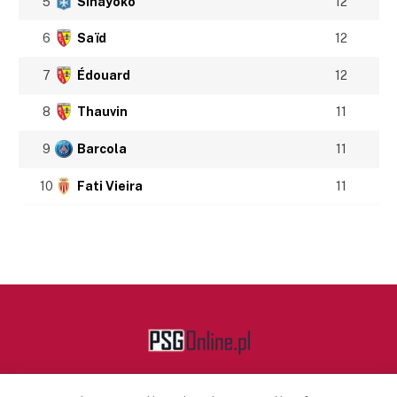
5
Sinayoko
12
6
Saïd
12
7
Édouard
12
8
Thauvin
11
9
Barcola
11
10
Fati Vieira
11