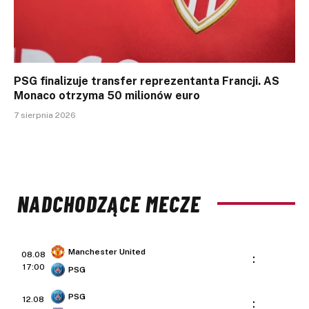
PSG finalizuje transfer reprezentanta Francji. AS
Monaco otrzyma 50 milionów euro
7 sierpnia 2026
NADCHODZĄCE MECZE
Manchester United
08.08
:
17:00
PSG
PSG
12.08
: