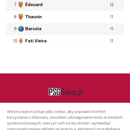
7
Édouard
12
8
Thauvin
11
9
Barcola
11
10
Fati Vieira
11
Witryna wykorzystuje pliki cookie, aby poprawić komfort
Facebook
korzystania z Internetu, umożliwić udostępnianie treści w mediach
społecznościowych, mierzyć ruch na tej stronie i wyświetlać
spersonalizowane reklamy w oparciu o aktywność przeglądania.
KONTAKT
REKLAMA
POLITYKA PRYWATNOŚCI