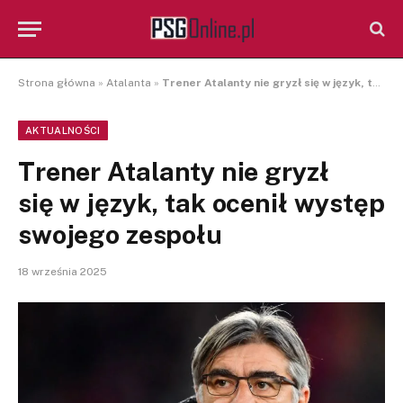
Strona główna
»
Atalanta
»
Trener Atalanty nie gryzł się w język, tak ocenił występ swojego zespołu
AKTUALNOŚCI
Trener Atalanty nie gryzł
się w język, tak ocenił występ
swojego zespołu
18 września 2025