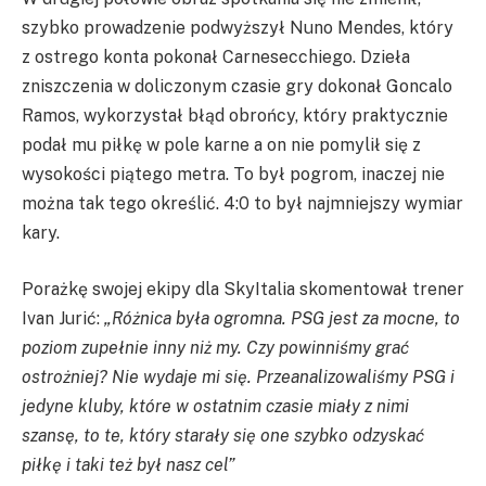
szybko prowadzenie podwyższył Nuno Mendes, który
z ostrego konta pokonał Carnesecchiego. Dzieła
zniszczenia w doliczonym czasie gry dokonał Goncalo
Ramos, wykorzystał błąd obrońcy, który praktycznie
podał mu piłkę w pole karne a on nie pomylił się z
wysokości piątego metra. To był pogrom, inaczej nie
można tak tego określić. 4:0 to był najmniejszy wymiar
kary.
Porażkę swojej ekipy dla SkyItalia skomentował trener
Ivan Jurić:
„Różnica była ogromna. PSG jest za mocne, to
poziom zupełnie inny niż my. Czy powinniśmy grać
ostrożniej? Nie wydaje mi się. Przeanalizowaliśmy PSG i
jedyne kluby, które w ostatnim czasie miały z nimi
szansę, to te, który starały się one szybko odzyskać
piłkę i taki też był nasz cel”