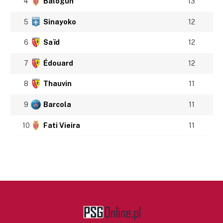
4
Balogun
13
5
Sinayoko
12
6
Saïd
12
7
Édouard
12
8
Thauvin
11
9
Barcola
11
10
Fati Vieira
11