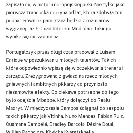
zapisało się w historii europejskiej piłki. Nie tylko jako
pierwsza francuska drużyna od lat, która zdobyła ten
puchar. Również pamiętana będzie z rozmiarów
wygranej – aż 5:0 nad Interem Mediolan. Takiego
wyniku się nie zapomina.
Portugalczyk przez długi czas pracował z Luisem
Enrique w poszukiwaniu młodych talentów. Takich
które odpowiednio wpiszą się w oczekiwania trenera i
zarządu. Zrezygnowano z gwiazd na rzecz młodych,
gniewnych i ambitnych piłkarzy co przyniosło
niesamowite efekty. Co ciekawe potrzebne do tego
było odejście Mbappe, który dołączył do Realu
Madryt. W międzyczasie Campos ściągnął do zespołu
takich piłkarzy jak Vitinha, Nuno Mendes, Fábian Ruiz,
Ousmane Dembélé, Bradley Barcola, Désiré Doué,
Willian Pacho czy Khvicha Kvaratskhelia.