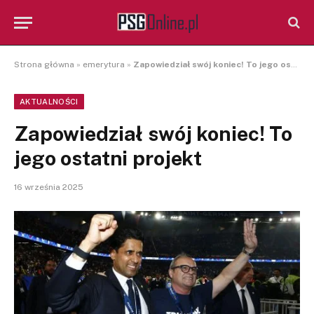
Strona główna
»
emerytura
»
Zapowiedział swój koniec! To jego ostatni projekt
AKTUALNOŚCI
Zapowiedział swój koniec! To
jego ostatni projekt
16 września 2025