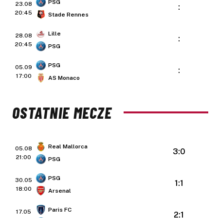
PSG
23.08
:
20:45
Stade Rennes
Lille
28.08
:
20:45
PSG
PSG
05.09
:
17:00
AS Monaco
OSTATNIE MECZE
Real Mallorca
05.08
3:0
21:00
PSG
PSG
30.05
1:1
18:00
Arsenal
Paris FC
17.05
2:1