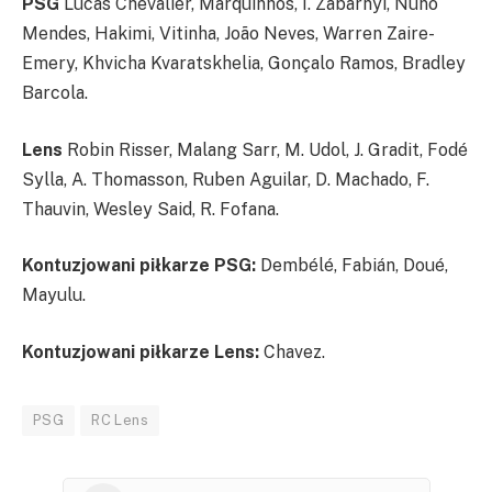
PSG
Lucas Chevalier, Marquinhos, I. Zabarnyi, Nuno
Mendes, Hakimi, Vitinha, João Neves, Warren Zaire-
Emery, Khvicha Kvaratskhelia, Gonçalo Ramos, Bradley
Barcola.
Lens
Robin Risser, Malang Sarr, M. Udol, J. Gradit, Fodé
Sylla, A. Thomasson, Ruben Aguilar, D. Machado, F.
Thauvin, Wesley Said, R. Fofana.
Kontuzjowani piłkarze PSG:
Dembélé, Fabián, Doué,
Mayulu.
Kontuzjowani piłkarze Lens:
Chavez.
PSG
RC Lens