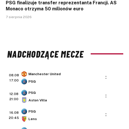
PSG finalizuje transfer reprezentanta Francji. AS
Monaco otrzyma 50 milionów euro
7 sierpnia 2026
NADCHODZĄCE MECZE
Manchester United
08.08
:
17:00
PSG
PSG
12.08
:
21:00
Aston Villa
PSG
16.08
:
20:45
Lens