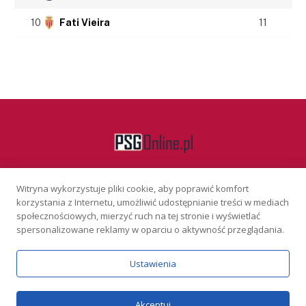
10
Fati Vieira
11
Witryna wykorzystuje pliki cookie, aby poprawić komfort
Facebook
korzystania z Internetu, umożliwić udostępnianie treści w mediach
społecznościowych, mierzyć ruch na tej stronie i wyświetlać
spersonalizowane reklamy w oparciu o aktywność przeglądania.
KONTAKT
REKLAMA
POLITYKA PRYWATNOŚCI
Ustawienia
Serwis wyłącznie dla osób powyżej 18 lat. Hazard może uzależniać.
Graj odpowiedzialnie.
Szczegóły
Copyright © 2026 PSGonline.pl
Akceptuj