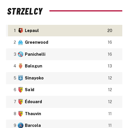
STRZELCY
1
Lepaul
20
2
Greenwood
16
3
Panichelli
16
4
Balogun
13
5
Sinayoko
12
6
Saïd
12
7
Édouard
12
8
Thauvin
11
9
Barcola
11