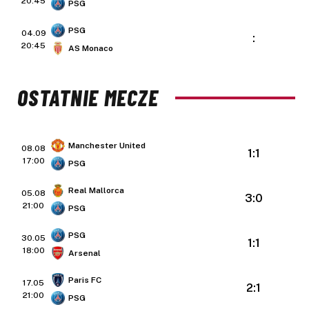
20:45
PSG
PSG
04.09
:
20:45
AS Monaco
OSTATNIE MECZE
Manchester United
08.08
1:1
17:00
PSG
Real Mallorca
05.08
3:0
21:00
PSG
PSG
30.05
1:1
18:00
Arsenal
Paris FC
17.05
2:1
21:00
PSG