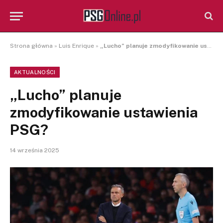
Strona główna
»
Luis Enrique
»
„Lucho” planuje zmodyfikowanie ustawienia PSG?
AKTUALNOŚCI
„Lucho” planuje
zmodyfikowanie ustawienia
PSG?
14 września 2025