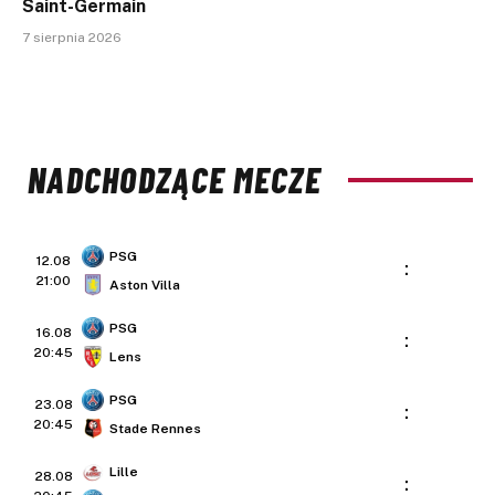
Saint-Germain
7 sierpnia 2026
NADCHODZĄCE MECZE
PSG
12.08
:
21:00
Aston Villa
PSG
16.08
:
20:45
Lens
PSG
23.08
:
20:45
Stade Rennes
Lille
28.08
: