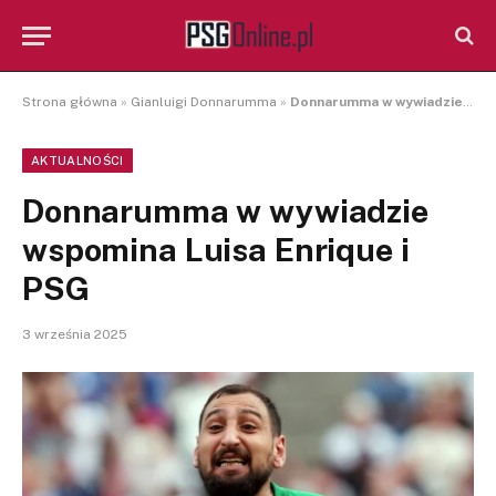
Strona główna
»
Gianluigi Donnarumma
»
Donnarumma w wywiadzie wspomina Luisa Enrique i PSG
AKTUALNOŚCI
Donnarumma w wywiadzie
wspomina Luisa Enrique i
PSG
3 września 2025