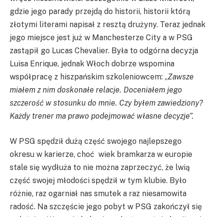
gdzie jego parady przejdą do historii, historii którą
złotymi literami napisał z resztą drużyny. Teraz jednak
jego miejsce jest już w Manchesterze City a w PSG
zastąpił go Lucas Chevalier. Była to odgórna decyzja
Luisa Enrique, jednak Włoch dobrze wspomina
współpracę z hiszpańskim szkoleniowcem: „
Zawsze
miałem z nim doskonałe relacje. Doceniałem jego
szczerość w stosunku do mnie. Czy byłem zawiedziony?
Każdy trener ma prawo podejmować własne decyzje”.
W PSG spędził dużą część swojego najlepszego
okresu w karierze, choć wiek bramkarza w europie
stale się wydłuża to nie można zaprzeczyć, że lwią
część swojej młodości spędził w tym klubie. Było
różnie, raz ogarniał nas smutek a raz niesamowita
radość. Na szczęście jego pobyt w PSG zakończył się