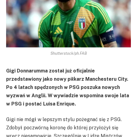
Shutterstock/ph.FAB
Gigi Donnarumma został już oficjalnie
przedstawiony jako nowy piłkarz Manchesteru City.
Po 4 latach spędzonych w PSG poszuka nowych
wyzwań w Anglii. W wywiadzie wspomina swoje lata
w PSG i postać Luisa Enrique.
Gigi nie mógł w lepszym stylu pożegnać się z PSG.
Zdobył poczwórną koronę do której przyłożył się
wręcz niesamowicie. Szczególnie w Lidze Mistrzów,