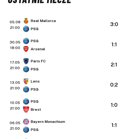
Real Mallorca
05.08
3:0
21:00
PSG
PSG
30.05
1:1
18:00
Arsenal
Paris FC
17.05
2:1
21:00
PSG
Lens
13.05
0:2
21:00
PSG
PSG
10.05
1:0
21:00
Brest
Bayern Monachium
06.05
1:1
21:00
PSG