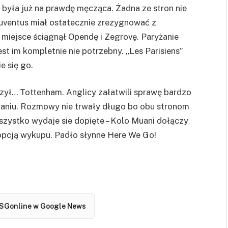
była już na prawdę męcząca. Żadna ze stron nie
 Juventus miał ostatecznie zrezygnować z
 miejsce ściągnął Opendę i Zegrovę. Paryżanie
est im kompletnie nie potrzebny. „Les Parisiens”
ie się go.
ył… Tottenham. Anglicy załatwili sprawę bardzo
owaniu. Rozmowy nie trwały długo bo obu stronom
zystko wydaje sie dopięte – Kolo Muani dołączy
opcją wykupu. Padło słynne Here We Go!
SGonline w Google News