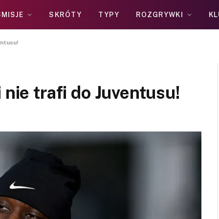
MISJE
SKRÓTY
TYPY
ROZGRYWKI
KL
entusu!
 nie trafi do Juventusu!