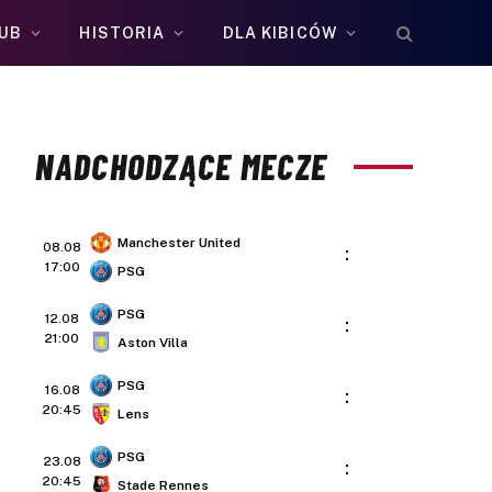
UB
HISTORIA
DLA KIBICÓW
NADCHODZĄCE MECZE
Manchester United
08.08
:
17:00
PSG
PSG
12.08
:
21:00
Aston Villa
PSG
16.08
:
20:45
Lens
PSG
23.08
:
20:45
Stade Rennes