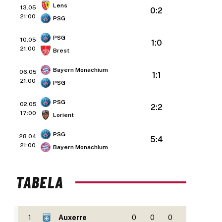
Lens
13.05
0:2
21:00
PSG
PSG
10.05
1:0
21:00
Brest
Bayern Monachium
06.05
1:1
21:00
PSG
PSG
02.05
2:2
17:00
Lorient
PSG
28.04
5:4
21:00
Bayern Monachium
TABELA
1
Auxerre
0
0
0