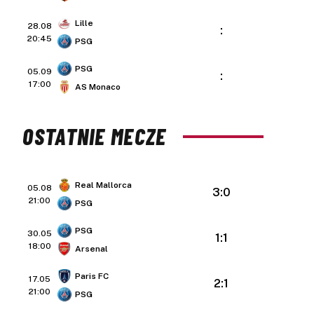
Lille
28.08
:
20:45
PSG
PSG
05.09
:
17:00
AS Monaco
OSTATNIE MECZE
Real Mallorca
05.08
3:0
21:00
PSG
PSG
30.05
1:1
18:00
Arsenal
Paris FC
17.05
2:1
21:00
PSG