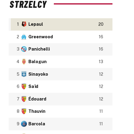
STRZELCY
1
Lepaul
20
2
Greenwood
16
3
Panichelli
16
4
Balogun
13
5
Sinayoko
12
6
Saïd
12
7
Édouard
12
8
Thauvin
11
9
Barcola
11