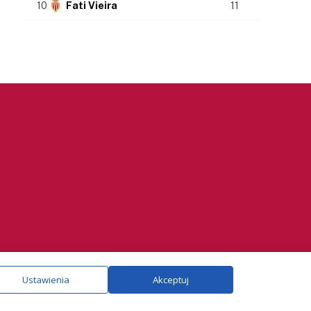
10
Fati Vieira
11
ie.
Szczegóły
Ustawienia
Akceptuj