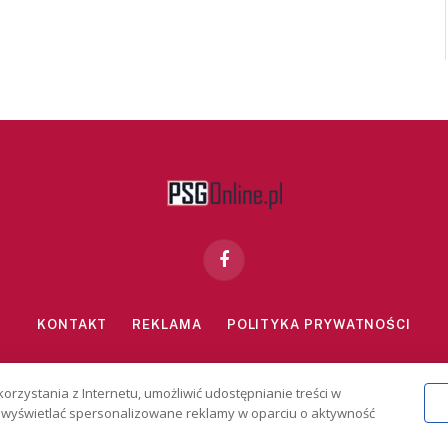
Facebook
KONTAKT
REKLAMA
POLITYKA PRYWATNOŚCI
znie dla osób powyżej 18 lat. Hazard może uzależniać. Graj odpowiedzialn
korzystania z Internetu, umożliwić udostępnianie treści w
2026 PSGonline.pl
 i wyświetlać spersonalizowane reklamy w oparciu o aktywność