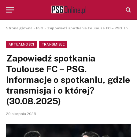
Strona główna
»
PSG
»
Zapowiedź spotkania Toulouse FC – PSG. Informacje o spotkaniu, gdzie transmisja i o której? (30.08.2025)
AKTUALNOŚCI
TRANSMISJE
Zapowiedź spotkania
Toulouse FC – PSG.
Informacje o spotkaniu, gdzie
transmisja i o której?
(30.08.2025)
29 sierpnia 2025