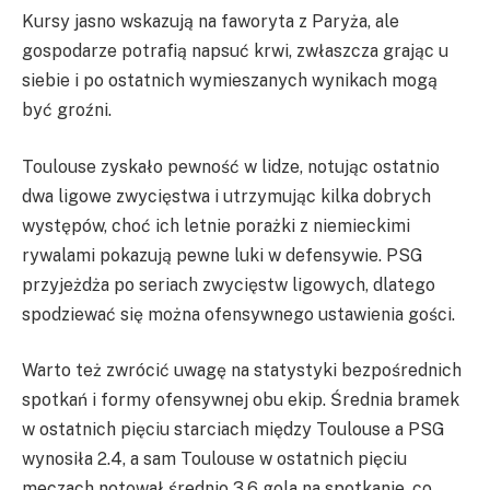
Kursy jasno wskazują na faworyta z Paryża, ale
gospodarze potrafią napsuć krwi, zwłaszcza grając u
siebie i po ostatnich wymieszanych wynikach mogą
być groźni.
Toulouse zyskało pewność w lidze, notując ostatnio
dwa ligowe zwycięstwa i utrzymując kilka dobrych
występów, choć ich letnie porażki z niemieckimi
rywalami pokazują pewne luki w defensywie. PSG
przyjeżdża po seriach zwycięstw ligowych, dlatego
spodziewać się można ofensywnego ustawienia gości.
Warto też zwrócić uwagę na statystyki bezpośrednich
spotkań i formy ofensywnej obu ekip. Średnia bramek
w ostatnich pięciu starciach między Toulouse a PSG
wynosiła 2.4, a sam Toulouse w ostatnich pięciu
meczach notował średnio 3.6 gola na spotkanie, co