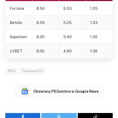
Fortuna
8.50
5.53
1.35
Betclic
8.50
5.25
1.33
Superbet
8.00
5.40
1.36
LVBET
8.00
4.80
1.36
PSG
Toulouse FC
Obserwuj PSGonline w Google News