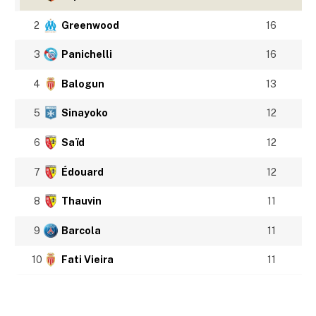
2
Greenwood
16
3
Panichelli
16
4
Balogun
13
5
Sinayoko
12
6
Saïd
12
7
Édouard
12
8
Thauvin
11
9
Barcola
11
10
Fati Vieira
11