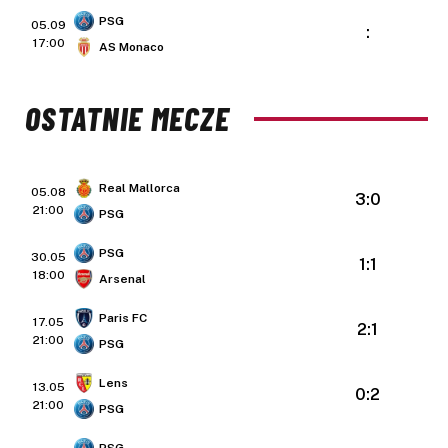
PSG
05.09
:
17:00
AS Monaco
OSTATNIE MECZE
Real Mallorca
05.08
3:0
21:00
PSG
PSG
30.05
1:1
18:00
Arsenal
Paris FC
17.05
2:1
21:00
PSG
Lens
13.05
0:2
21:00
PSG