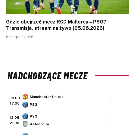
Gdzie obejrzeć mecz RCD Mallorca – PSG?
Transmisja, stream na żywo (05.08.2026)
5 sierpnia 2026
NADCHODZĄCE MECZE
Manchester United
08.08
:
17:00
PSG
PSG
12.08
:
21:00
Aston Villa