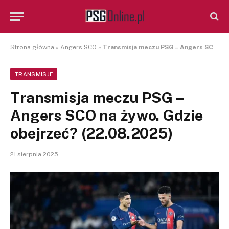
Strona główna
»
Angers SCO
»
Transmisja meczu PSG – Angers SCO na żywo. Gdzie obejrzeć? (22.08.2025)
TRANSMISJE
Transmisja meczu PSG –
Angers SCO na żywo. Gdzie
obejrzeć? (22.08.2025)
21 sierpnia 2025