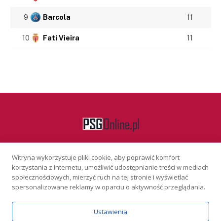
9
Barcola
11
10
Fati Vieira
11
Witryna wykorzystuje pliki cookie, aby poprawić komfort
Facebook
korzystania z Internetu, umożliwić udostępnianie treści w mediach
społecznościowych, mierzyć ruch na tej stronie i wyświetlać
spersonalizowane reklamy w oparciu o aktywność przeglądania.
KONTAKT
REKLAMA
POLITYKA PRYWATNOŚCI
Ustawienia
Serwis wyłącznie dla osób powyżej 18 lat. Hazard może uzależniać.