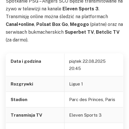
Spotkanie PSG – Angers SCO będzie transmitowane na
żywo w telewizji na kanale
Eleven Sports 3
.
Transmisję online można śledzić na platformach
Canal+online
,
Polsat Box Go
,
Megogo
(płatne) oraz na
serwisach bukmacherskich
Superbet TV
,
Betclic TV
(za darmo).
Data i godzina
piątek 22.08.2025
20:45
Rozgrywki
Ligue 1
Stadion
Parc des Princes, Paris
Transmisja TV
Eleven Sports 3