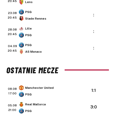
20:45
Lens
PSG
23.08
:
20:45
Stade Rennes
Lille
28.08
:
20:45
PSG
PSG
04.09
:
20:45
AS Monaco
OSTATNIE MECZE
Manchester United
08.08
1:1
17:00
PSG
Real Mallorca
05.08
3:0
21:00
PSG