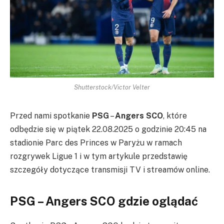
Shutterstock/Victor Velter
Przed nami spotkanie
PSG
–
Angers SCO
, które
odbędzie się w piątek 22.08.2025 o godzinie 20:45 na
stadionie Parc des Princes w Paryżu w ramach
rozgrywek Ligue 1 i w tym artykule przedstawię
szczegóły dotyczące transmisji TV i streamów online.
PSG – Angers SCO gdzie oglądać