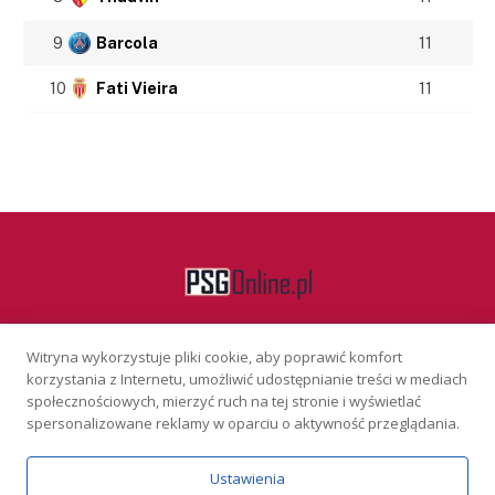
9
Barcola
11
10
Fati Vieira
11
Witryna wykorzystuje pliki cookie, aby poprawić komfort
Facebook
korzystania z Internetu, umożliwić udostępnianie treści w mediach
społecznościowych, mierzyć ruch na tej stronie i wyświetlać
spersonalizowane reklamy w oparciu o aktywność przeglądania.
KONTAKT
REKLAMA
POLITYKA PRYWATNOŚCI
Ustawienia
Serwis wyłącznie dla osób powyżej 18 lat. Hazard może uzależniać.