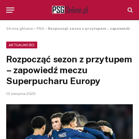
Strona główna
»
PSG
»
Rozpocząć sezon z przytupem – zapowiedź meczu Superpucharu Europy
AKTUALNOŚCI
Rozpocząć sezon z przytupem
– zapowiedź meczu
Superpucharu Europy
13 sierpnia 2025