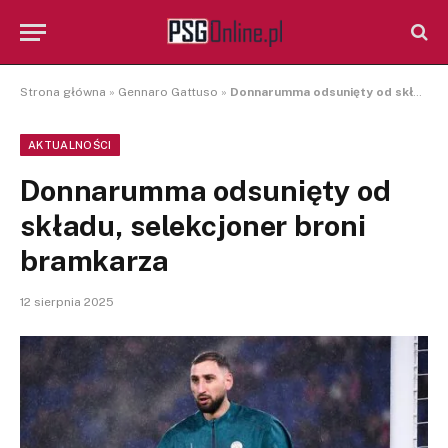
Strona główna
»
Gennaro Gattuso
»
Donnarumma odsunięty od składu, selekcjoner broni bramkarza
AKTUALNOŚCI
Donnarumma odsunięty od
składu, selekcjoner broni
bramkarza
12 sierpnia 2025