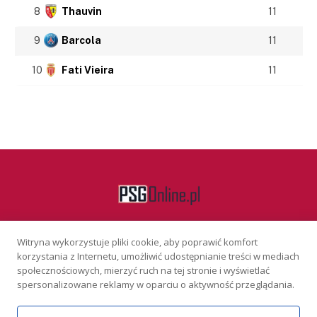
8
Thauvin
11
9
Barcola
11
10
Fati Vieira
11
Witryna wykorzystuje pliki cookie, aby poprawić komfort
Facebook
korzystania z Internetu, umożliwić udostępnianie treści w mediach
społecznościowych, mierzyć ruch na tej stronie i wyświetlać
spersonalizowane reklamy w oparciu o aktywność przeglądania.
KONTAKT
REKLAMA
POLITYKA PRYWATNOŚCI