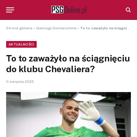
Strona główna
»
Gianluigi Donnarumma
»
To to zaważyło na ściągnięciu do klubu Chevaliera?
AKTUALNOŚCI
To to zaważyło na ściągnięciu
do klubu Chevaliera?
11 sierpnia 2025