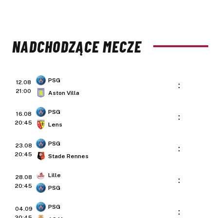
NADCHODZĄCE MECZE
PSG
12.08
:
21:00
Aston Villa
PSG
16.08
:
20:45
Lens
PSG
23.08
:
20:45
Stade Rennes
Lille
28.08
:
20:45
PSG
PSG
04.09
:
20:45