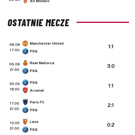
AS Monaco
OSTATNIE MECZE
Manchester United
08.08
1:1
17:00
PSG
Real Mallorca
05.08
3:0
21:00
PSG
PSG
30.05
1:1
18:00
Arsenal
Paris FC
17.05
2:1
21:00
PSG
Lens
13.05
0:2
21:00
PSG