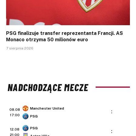
PSG finalizuje transfer reprezentanta Francji. AS
Monaco otrzyma 50 milionów euro
7 sierpnia 2026
NADCHODZĄCE MECZE
Manchester United
08.08
:
17:00
PSG
PSG
12.08
:
21:00
Aston Villa