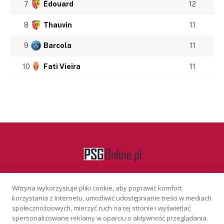
7
Édouard
12
8
Thauvin
11
9
Barcola
11
10
Fati Vieira
11
Witryna wykorzystuje pliki cookie, aby poprawić komfort
Facebook
korzystania z Internetu, umożliwić udostępnianie treści w mediach
społecznościowych, mierzyć ruch na tej stronie i wyświetlać
spersonalizowane reklamy w oparciu o aktywność przeglądania.
KONTAKT
REKLAMA
POLITYKA PRYWATNOŚCI