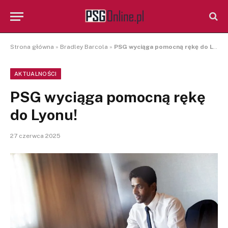
Strona główna
»
Bradley Barcola
»
PSG wyciąga pomocną rękę do Lyonu!
AKTUALNOŚCI
PSG wyciąga pomocną rękę
do Lyonu!
27 czerwca 2025