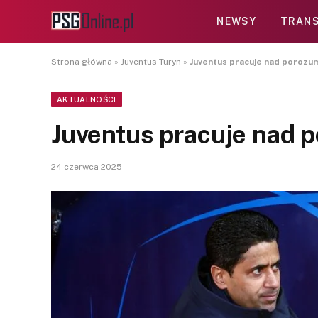
NEWSY
TRANS
Strona główna
»
Juventus Turyn
»
Juventus pracuje nad porozu
AKTUALNOŚCI
Juventus pracuje nad 
24 czerwca 2025