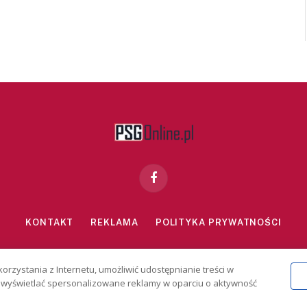
Facebook
KONTAKT
REKLAMA
POLITYKA PRYWATNOŚCI
znie dla osób powyżej 18 lat. Hazard może uzależniać. Graj odpowiedzialn
korzystania z Internetu, umożliwić udostępnianie treści w
2026 PSGonline.pl
 i wyświetlać spersonalizowane reklamy w oparciu o aktywność