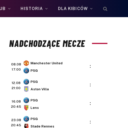
UB
HISTORIA
DLA KIBICÓW
NADCHODZĄCE MECZE
Manchester United
08.08
:
17:00
PSG
PSG
12.08
:
21:00
Aston Villa
PSG
16.08
:
20:45
Lens
PSG
23.08
:
20:45
Stade Rennes