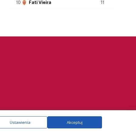
10
Fati Vieira
11
ie.
Szczegóły
Ustawienia
Akceptuj