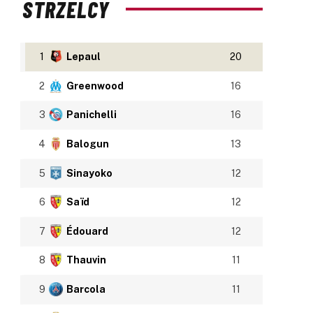
STRZELCY
1
Lepaul
20
2
Greenwood
16
3
Panichelli
16
4
Balogun
13
5
Sinayoko
12
6
Saïd
12
7
Édouard
12
8
Thauvin
11
9
Barcola
11