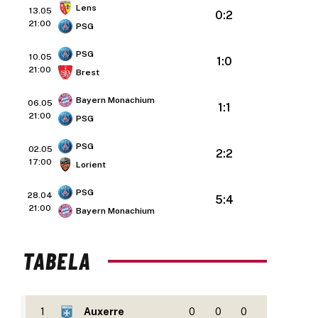
Lens
13.05
0:2
21:00
PSG
PSG
10.05
1:0
21:00
Brest
Bayern Monachium
06.05
1:1
21:00
PSG
PSG
02.05
2:2
17:00
Lorient
PSG
28.04
5:4
21:00
Bayern Monachium
TABELA
1
Auxerre
0
0
0