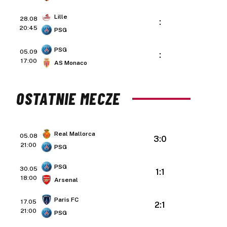
Lille
28.08
:
20:45
PSG
PSG
05.09
:
17:00
AS Monaco
OSTATNIE MECZE
Real Mallorca
05.08
3:0
21:00
PSG
PSG
30.05
1:1
18:00
Arsenal
Paris FC
17.05
2:1
21:00
PSG