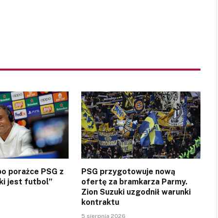
 po porażce PSG z
PSG przygotowuje nową
ki jest futbol”
ofertę za bramkarza Parmy.
Zion Suzuki uzgodnił warunki
kontraktu
5 sierpnia 2026