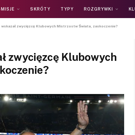
MISJE
SKRÓTY
TYPY
ROZGRYWKI
KL
wskazał zwycięzcę Klubowych Mistrzostw Świata, zaskoczenie?
ł zwycięzcę Klubowych
skoczenie?