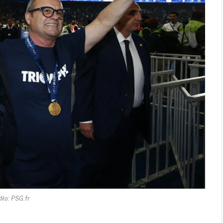
dło: PSG.fr