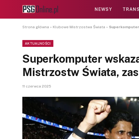
NEWSY
TRANS
Strona główna
»
Klubowe Mistrzostwa Świata
»
Superkomputer 
AKTUALNOŚCI
Superkomputer wskaza
Mistrzostw Świata, za
11 czerwca 2025