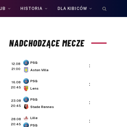
UB
HISTORIA
DLA KIBICÓW
NADCHODZĄCE MECZE
PSG
12.08
:
21:00
Aston Villa
PSG
16.08
:
20:45
Lens
PSG
23.08
:
20:45
Stade Rennes
Lille
28.08
:
20:45
PSG