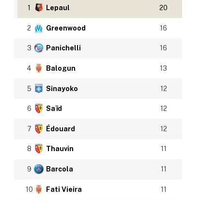
1
Lepaul
20
2
Greenwood
16
3
Panichelli
16
4
Balogun
13
5
Sinayoko
12
6
Saïd
12
7
Édouard
12
8
Thauvin
11
9
Barcola
11
10
Fati Vieira
11