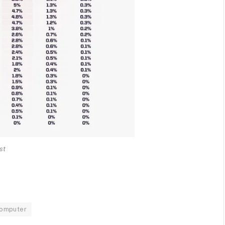
st
omputer