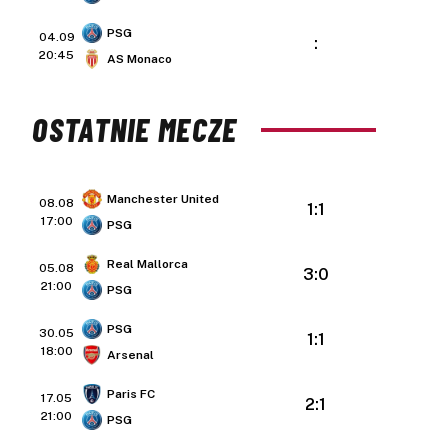
PSG
04.09
:
20:45
AS Monaco
OSTATNIE MECZE
Manchester United
08.08
1:1
17:00
PSG
Real Mallorca
05.08
3:0
21:00
PSG
PSG
30.05
1:1
18:00
Arsenal
Paris FC
17.05
2:1
21:00
PSG