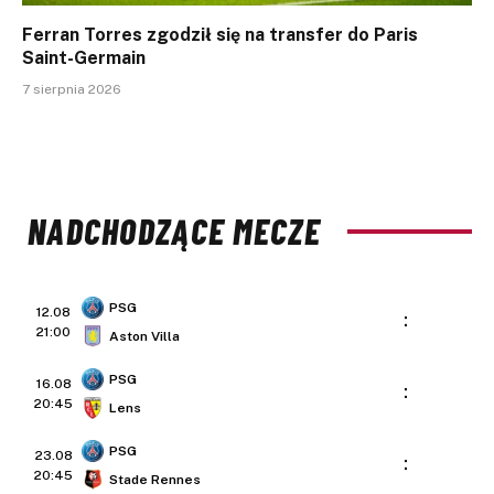
Ferran Torres zgodził się na transfer do Paris
Saint-Germain
7 sierpnia 2026
NADCHODZĄCE MECZE
PSG
12.08
:
21:00
Aston Villa
PSG
16.08
:
20:45
Lens
PSG
23.08
:
20:45
Stade Rennes