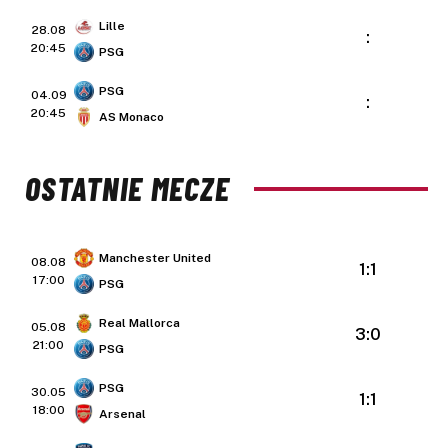
Lille
28.08
:
20:45
PSG
PSG
04.09
:
20:45
AS Monaco
OSTATNIE MECZE
Manchester United
08.08
1:1
17:00
PSG
Real Mallorca
05.08
3:0
21:00
PSG
PSG
30.05
1:1
18:00
Arsenal