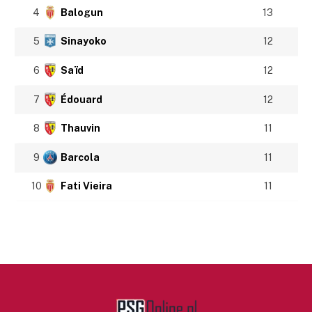
4
Balogun
13
5
Sinayoko
12
6
Saïd
12
7
Édouard
12
8
Thauvin
11
9
Barcola
11
10
Fati Vieira
11