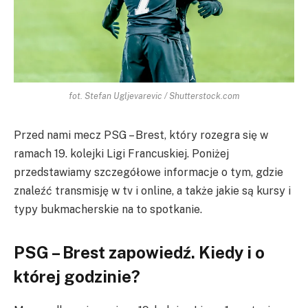
fot. Stefan Ugljevarevic / Shutterstock.com
Przed nami mecz PSG – Brest, który rozegra się w
ramach 19. kolejki Ligi Francuskiej. Poniżej
przedstawiamy szczegółowe informacje o tym, gdzie
znaleźć transmisję w tv i online, a także jakie są kursy i
typy bukmacherskie na to spotkanie.
PSG – Brest
zapowiedź. Kiedy i o
której godzinie?