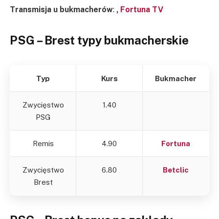
Transmisja u bukmacherów
:
,
Fortuna TV
PSG – Brest
typy bukmacherskie
Typ
Kurs
Bukmacher
Zwycięstwo
1.40
PSG
Remis
4.90
Fortuna
Zwycięstwo
6.80
Betclic
Brest