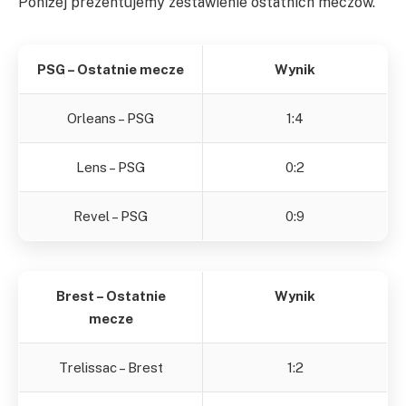
Poniżej prezentujemy zestawienie ostatnich meczów.
PSG – Ostatnie mecze
Wynik
Orleans – PSG
1:4
Lens – PSG
0:2
Revel – PSG
0:9
Brest – Ostatnie
Wynik
mecze
Trelissac – Brest
1:2