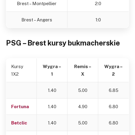
Brest – Montpellier
2:0
Brest – Angers
1:0
PSG – Brest
kursy bukmacherskie
Kursy
Wygra –
Remis –
Wygra –
1X2
1
X
2
1.40
5.00
6.85
Fortuna
1.40
4.90
6.80
Betclic
1.40
5.00
6.80