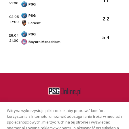
1:1
21:00
PSG
PSG
02.05
2:2
17:00
Lorient
PSG
28.04
5:4
21:00
Bayern Monachium
Witryna wykorzystuje pliki cookie, aby poprawić komfort
Facebook
korzystania z Internetu, umożliwić udostępnianie treści w mediach
społecznościowych, mierzyć ruch na tej stronie i wyświetlać
spersonalizowane reklamy w oparciu o aktywność przeglądania.
KONTAKT
REKLAMA
POLITYKA PRYWATNOŚCI